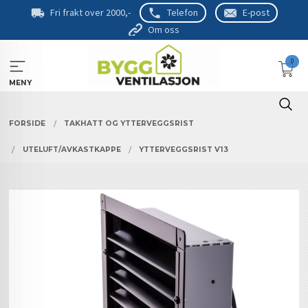
Gå
Fri frakt over 2000,-
Telefon
E-post
til
Om oss
innholdet
0
MENY
FORSIDE
TAKHATT OG YTTERVEGGSRIST
UTELUFT/AVKASTKAPPE
YTTERVEGGSRIST V13