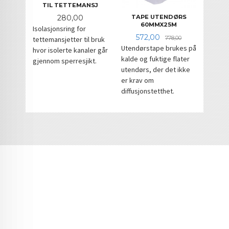
TIL TETTEMANSJ
Pris
TAPE UTENDØRS
280,00
60MMX25M
Isolasjonsring for
Tilbud
Rabatt
572,00
778,00
tettemansjetter til bruk
Utendørstape brukes på
hvor isolerte kanaler går
kalde og fuktige flater
gjennom sperresjikt.
utendørs, der det ikke
er krav om
diffusjonstetthet.