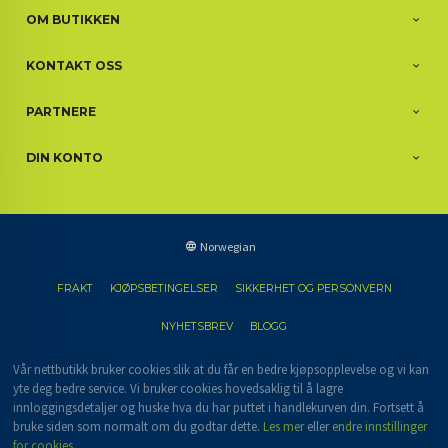
OM BUTIKKEN
KONTAKT OSS
PARTNERE
DIN KONTO
Norwegian
FRAKT
KJØPSBETINGELSER
SIKKERHET OG PERSONVERN
NYHETSBREV
BLOGG
Vår nettbutikk bruker cookies slik at du får en bedre kjøpsopplevelse og vi kan
yte deg bedre service. Vi bruker cookies hovedsaklig til å lagre
innloggingsdetaljer og huske hva du har puttet i handlekurven din. Fortsett å
bruke siden som normalt om du godtar dette.
Les mer
eller
endre innstillinger
for cookies.