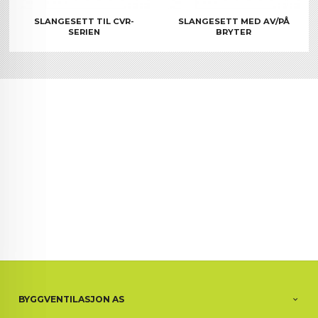
SLANGESETT TIL CVR-
SLANGESETT MED AV/PÅ
SERIEN
BRYTER
BYGGVENTILASJON AS