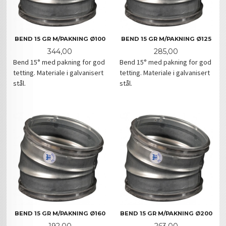
BEND 15 GR M/PAKNING Ø100
BEND 15 GR M/PAKNING Ø125
Pris
Pris
344,00
285,00
Bend 15° med pakning for god
Bend 15° med pakning for god
tetting. Materiale i galvanisert
tetting. Materiale i galvanisert
stål.
stål.
BEND 15 GR M/PAKNING Ø160
BEND 15 GR M/PAKNING Ø200
Pris
Pris