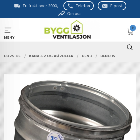
Gå
Fri frakt over 2000,-
Telefon
E-post
til
Om oss
innholdet
0
MENY
FORSIDE
KANALER OG RØRDELER
BEND
BEND 15