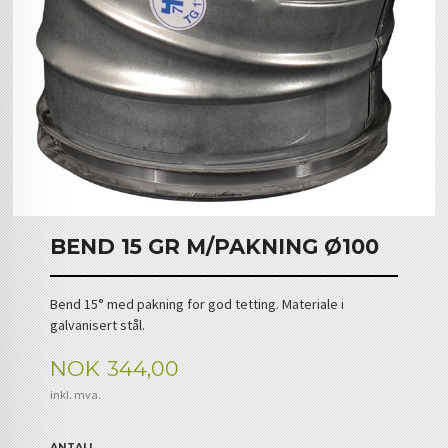
BEND 15 GR M/PAKNING Ø100
Bend 15° med pakning for god tetting. Materiale i
galvanisert stål.
Pris
NOK
344,00
inkl. mva.
ANTALL