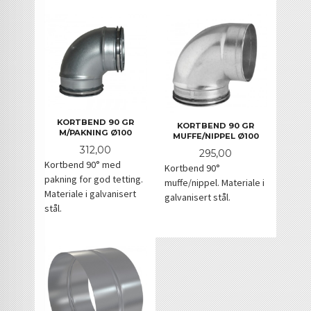
KORTBEND 90 GR
KORTBEND 90 GR
M/PAKNING Ø100
MUFFE/NIPPEL Ø100
Pris
312,00
Pris
295,00
Kortbend 90° med
Kortbend 90°
pakning for god tetting.
muffe/nippel. Materiale i
Materiale i galvanisert
galvanisert stål.
stål.