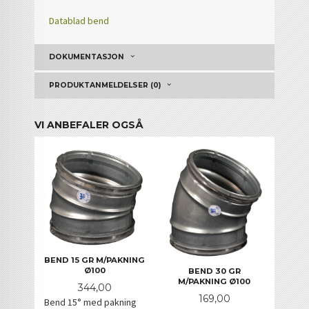
Datablad bend
DOKUMENTASJON
PRODUKTANMELDELSER (0)
VI ANBEFALER OGSÅ
BEND 15 GR M/PAKNING
Ø100
BEND 30 GR
M/PAKNING Ø100
Pris
344,00
Pris
169,00
Bend 15° med pakning