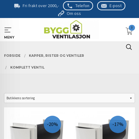
Gå
Fri frakt over 2000,-
Telefon
E-post
til
Om oss
innholdet
0
MENY
FORSIDE
KAPPER, RISTER OG VENTILER
KOMPLETT VENTIL
-20%
-17%