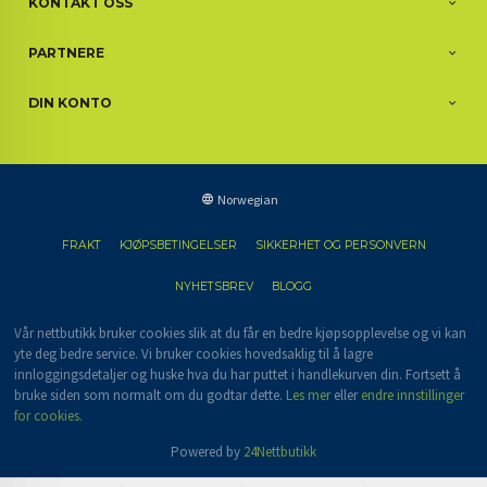
KONTAKT OSS
PARTNERE
DIN KONTO
Norwegian
FRAKT
KJØPSBETINGELSER
SIKKERHET OG PERSONVERN
NYHETSBREV
BLOGG
Vår nettbutikk bruker cookies slik at du får en bedre kjøpsopplevelse og vi kan
yte deg bedre service. Vi bruker cookies hovedsaklig til å lagre
innloggingsdetaljer og huske hva du har puttet i handlekurven din. Fortsett å
bruke siden som normalt om du godtar dette.
Les mer
eller
endre innstillinger
for cookies.
Powered by
24Nettbutikk