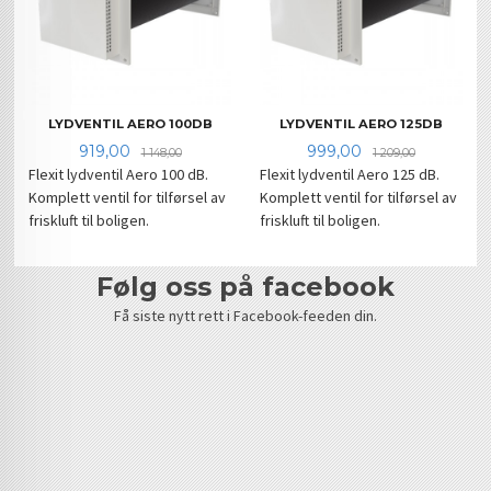
LYDVENTIL AERO 100DB
LYDVENTIL AERO 125DB
Tilbud
Rabatt
Tilbud
Rabatt
919,00
999,00
1 148,00
1 209,00
Flexit lydventil Aero 100 dB.
Flexit lydventil Aero 125 dB.
Komplett ventil for tilførsel av
Komplett ventil for tilførsel av
friskluft til boligen.
friskluft til boligen.
følg oss på facebook
Få siste nytt rett i Facebook-feeden din.