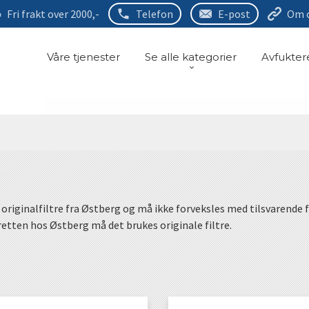
Fri frakt over 2000,-
Telefon
E-post
Om 
Våre tjenester
Se alle kategorier
Avfukter
 originalfiltre fra Østberg og må ikke forveksles med tilsvarende f
etten hos Østberg må det brukes originale filtre.