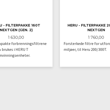
U - FILTERPAKKE 160T
HERU - FILTERPAKKE 
NEXTGEN (GEN. 2)
NEXTGEN
Pris
Pris
1 630,00
1 760,00
pakte forbrenningsfiltrene
Forsterkede filtre for utfo
 brukes i HERU T
miljøer, til Heru 200/300T.
nvinningsenheter.
KJØP
KJØP