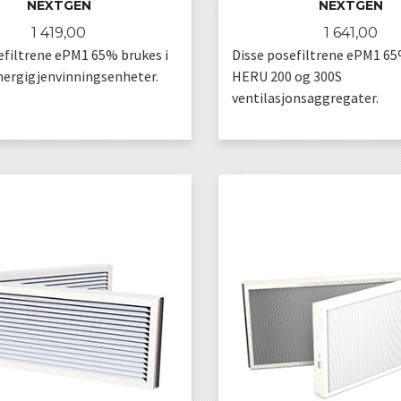
NEXTGEN
NEXTGEN
Pris
Pris
1 419,00
1 641,00
efiltrene ePM1 65% brukes i
Disse posefiltrene ePM1 65
ergigjenvinningsenheter.
HERU 200 og 300S
ventilasjonsaggregater.
KJØP
KJØP