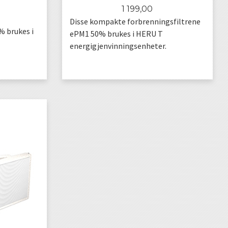
Pris
1 199,00
Disse kompakte forbrenningsfiltrene
% brukes i
ePM1 50% brukes i HERU T
energigjenvinningsenheter.
KJØP