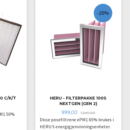
-20%
0 C/K/T
HERU - FILTERPAKKE 100S
NEXTGEN (GEN 2)
Tilbud
Rabatt
999,00
1 249,00
PM1 50%
Disse posefiltrene ePM1 65% brukes i
HERU S energigjenvinningsenheter.