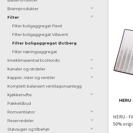
Baderomsvifter
Brannprodukter
Filter
Filter boligaggregat Flexit
Filter boligaggregat Villavent
Filter boligaggregat Østberg
Filter næringsaggregat
Inneklimasentral EcoNordic
Kanaler og rørdeler
Kapper, rister og ventiler
Komplett balansert ventilasjonsanlegg
Kjøkkenvifte
HERU 
Pakketilbud
Romventilator
HERU - Fi
Reservedeler
50% origi
Støvsuger og tilbehør