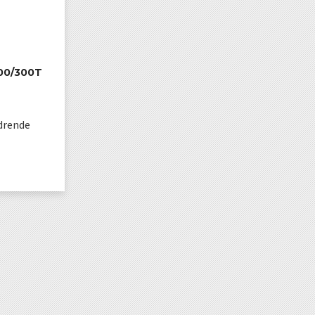
200/300T
rdrende