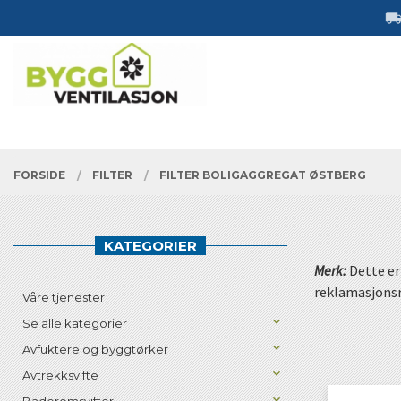
Gå
Lukk
til
innholdet
PRODUKTER
FORSIDE
FILTER
FILTER BOLIGAGGREGAT ØSTBERG
KATEGORIER
Merk:
Dette er
reklamasjonsr
Våre tjenester
Se alle kategorier
Avfuktere og byggtørker
Avtrekksvifte