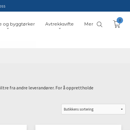
oss
0
e og byggtørker
Avtrekksvifte
Mer
iltre fra andre leverandører. For å opprettholde