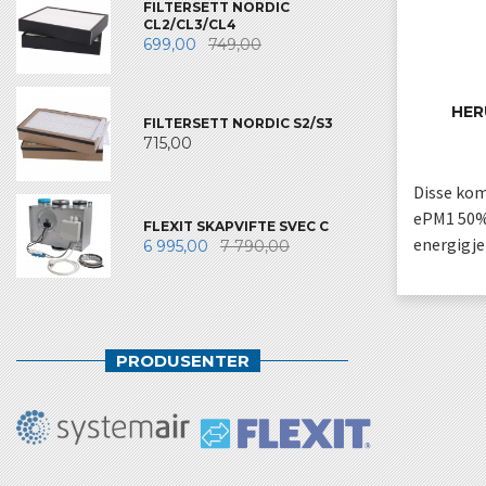
FILTERSETT NORDIC
CL2/CL3/CL4
699,00
749,00
HER
FILTERSETT NORDIC S2/S3
715,00
Disse kom
ePM1 50%
FLEXIT SKAPVIFTE SVEC C
energigje
6 995,00
7 790,00
PRODUSENTER