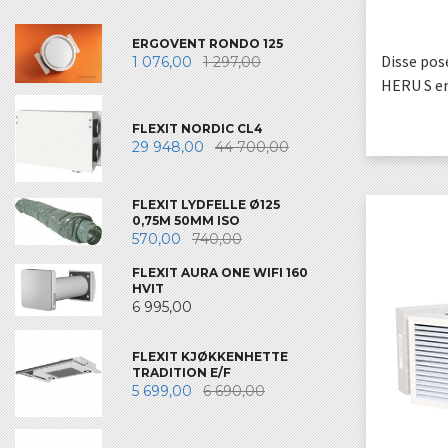
ERGOVENT RONDO 125
Disse pos
1 076,00
1 297,00
HERU S en
FLEXIT NORDIC CL4
29 948,00
44 700,00
FLEXIT LYDFELLE Ø125
0,75M 50MM ISO
570,00
740,00
FLEXIT AURA ONE WIFI 160
HVIT
6 995,00
FLEXIT KJØKKENHETTE
TRADITION E/F
5 699,00
6 690,00