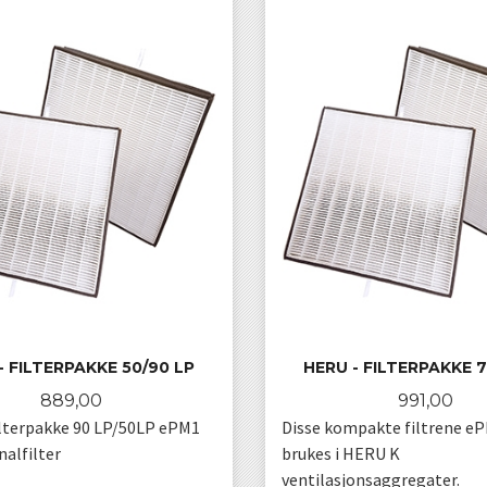
- FILTERPAKKE 50/90 LP
HERU - FILTERPAKKE 7
Pris
Pris
889,00
991,00
lterpakke 90 LP/50LP ePM1
Disse kompakte filtrene e
nalfilter
brukes i HERU K
ventilasjonsaggregater.