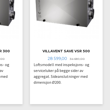
R 300
VILLAVENT SAVE VSR 500
Rabatt
Tilbud
Rabatt
28 599,00
,00
34 689,00
ns- og
Loftsmodell med inspeksjons- og
av
serviceluker på begge sider av
r med
aggregat. Sideanslutninger med
dimensjon Ø200.
LES MER