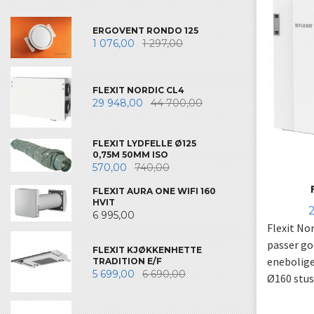
ERGOVENT RONDO 125
1 076,00
1 297,00
FLEXIT NORDIC CL4
29 948,00
44 700,00
FLEXIT LYDFELLE Ø125
0,75M 50MM ISO
570,00
740,00
FLEXIT AURA ONE WIFI 160
HVIT
6 995,00
Flexit No
passer god
FLEXIT KJØKKENHETTE
enebolige
TRADITION E/F
5 699,00
6 690,00
Ø160 stus