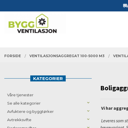
Gå
Lukk
til
innholdet
PRODUKTER
FORSIDE
VENTILASJONSAGGREGAT 100-5000 M3
VENTIL
KATEGORIER
Boligaggr
Våre tjenester
Se alle kategorier
Vi har aggre
Avfuktere og byggtørker
Avtrekksvifte
Leveres som st
høyrevariant. S