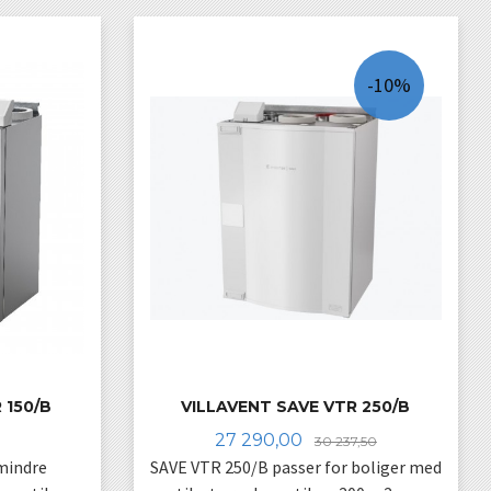
-10%
 150/B
VILLAVENT SAVE VTR 250/B
Tilbud
Rabatt
27 290,00
30 237,50
mindre
SAVE VTR 250/B passer for boliger med