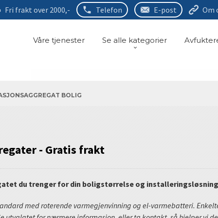
Fri frakt over 2000,-
Telefon
E-post
Om 
Våre tjenester
Se alle kategorier
Avfukter
ASJONSAGGREGAT BOLIG
egater - Gratis frakt
gatet du trenger for din boligstørrelse og installeringsløsnin
andard med roterende varmegjenvinning og el-varmebatteri. Enkelte 
e utvalgtet for nærmere informasjon, eller ta kontakt, så hjelper vi d