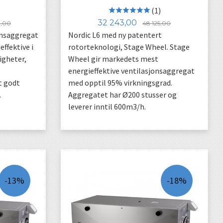
(1)
Rabatt
Tilbud
Rabatt
32 243,00
0,00
48 125,00
onsaggregat
Nordic L6 med ny patentert
effektive i
rotorteknologi, Stage Wheel. Stage
ligheter,
Wheel gir markedets mest
energieffektive ventilasjonsaggregat
t godt
med opptil 95% virkningsgrad.
.
Aggregatet har Ø200 stusser og
leverer inntil 600m3/h.
LES MER
-13%
-18%