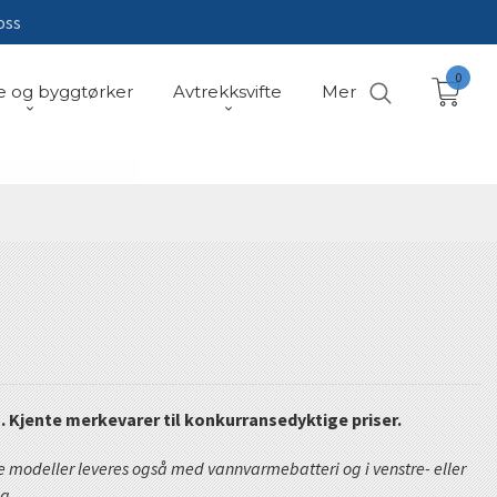
oss
0
e og byggtørker
Avtrekksvifte
Mer
g. Kjente merkevarer til konkurransedyktige priser.
modeller leveres også med vannvarmebatteri og i venstre- eller
eg.