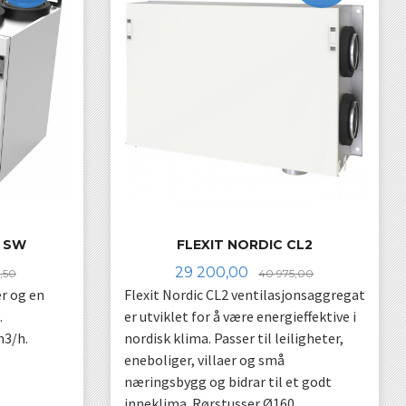
7 SW
FLEXIT NORDIC CL2
Rabatt
Tilbud
Rabatt
29 200,00
,50
40 975,00
r og en
Flexit Nordic CL2 ventilasjonsaggregat
.
er utviklet for å være energieffektive i
m3/h.
nordisk klima. Passer til leiligheter,
eneboliger, villaer og små
næringsbygg og bidrar til et godt
inneklima. Rørstusser Ø160.