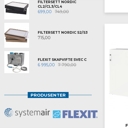
FILTERSETT NORDIC
CL2/CL3/CL4
699,00
749,00
FILTERSETT NORDIC S2/S3
715,00
FLEXIT SKAPVIFTE SVEC C
6 995,00
7 790,00
PRODUSENTER
F