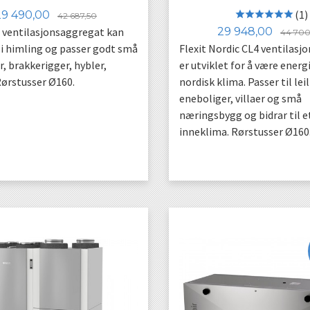
ilbud
Rabatt
(1)
29 490,00
42 687,50
Tilbud
3 ventilasjonsaggregat kan
29 948,00
44 70
 i himling og passer godt små
Flexit Nordic CL4 ventilasj
r, brakkerigger, hybler,
er utviklet for å være energi
ørstusser Ø160.
nordisk klima. Passer til lei
eneboliger, villaer og små
næringsbygg og bidrar til e
inneklima. Rørstusser Ø160
LES MER
LES MER