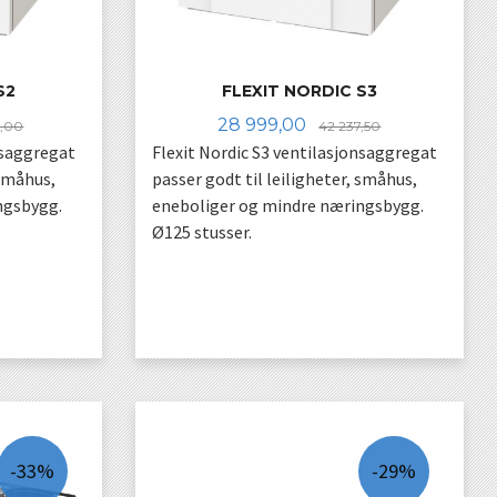
S2
FLEXIT NORDIC S3
Rabatt
Tilbud
Rabatt
28 999,00
0,00
42 237,50
nsaggregat
Flexit Nordic S3 ventilasjonsaggregat
 småhus,
passer godt til leiligheter, småhus,
ngsbygg.
eneboliger og mindre næringsbygg.
Ø125 stusser.
LES MER
-33%
-29%