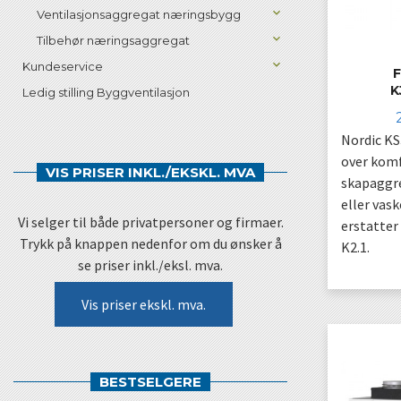
Ventilasjonsaggregat næringsbygg
Tilbehør næringsaggregat
Kundeservice
F
K
Ledig stilling Byggventilasjon
Nordic KS
over komf
VIS PRISER INKL./EKSKL. MVA
skapaggre
eller vas
Vi selger til både privatpersoner og firmaer.
erstatter
Trykk på knappen nedenfor om du ønsker å
K2.1.
se priser inkl./eksl. mva.
Vis priser ekskl. mva.
BESTSELGERE