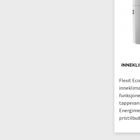
INNEKL
Flexit Ec
inneklima
funksjone
tappevann
Energimer
pristilbud