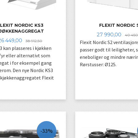
LEXIT NORDIC KS3
FLEXIT NORDIC 
JØKKENAGGREGAT
Tilbud
27 990,00
40 45
Tilbud
Rabatt
26 449,00
38 912,50
Flexit Nordic S2 ventilasjo
3 kan plasseres i kjøkken
passer godt til leiligheter,
yr eller alternativt som
eneboliger og mindre næri
gat i for eksempel gang
Rørstusser: Ø125.
kerom. Den nye Nordic KS3
 kjøkkenaggregatet Flexit
LES MER
LES MER
-33%