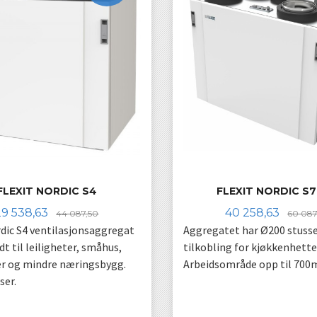
FLEXIT NORDIC S4
FLEXIT NORDIC S
Tilbud
Rabatt
Tilbud
29 538,63
40 258,63
44 087,50
60 087
rdic S4 ventilasjonsaggregat
Aggregatet har Ø200 stusse
t til leiligheter, småhus,
tilkobling for kjøkkenhette
r og mindre næringsbygg.
Arbeidsområde opp til 700
ser.