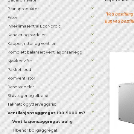
Baderomsvifter
Brannprodukter
*Ved bestillin
Filter
kun
ved bestil
Inneklimasentral EcoNordic
Kanaler og rørdeler
Kapper, rister og ventiler
Komplett balansert ventilasjonsanlegg
Kjøkkenvifte
Pakketilbud
Romventilator
Reservedeler
Støvsuger og tilbehør
Takhatt og ytterveggsrist
Ventilasjonsaggregat 100-5000 m3
Ventilasjonsaggregat bolig
Tilbehør boligaggregat