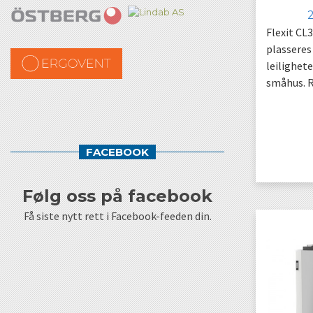
T
Flexit CL
plasseres
leilighete
småhus. R
FACEBOOK
følg oss på facebook
Få siste nytt rett i Facebook-feeden din.