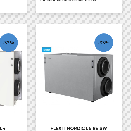
LES MER
-33%
-33%
CL4
FLEXIT NORDIC L6 RE SW