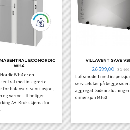
IMASENTRAL ECONORDIC
VILLAVENT SAVE VS
WH4
Tilbud
26 599,00
30 499
oNordic WH4 er en
Loftsmodell med inspeksjo
sentral med integrerte
serviceluker på begge sider 
r for balansert ventilasjon,
aggregat. Sideanslutninge
 og varme till boliger.
dimensjon Ø160
king A+. Bruk skjema for
.
LES MER
LES MER