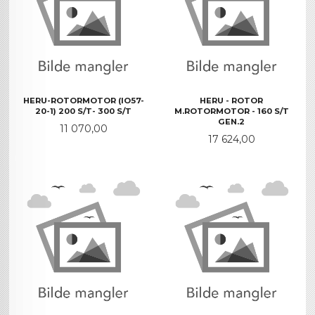
HERU-ROTORMOTOR (IO57-
HERU - ROTOR
20-1) 200 S/T- 300 S/T
M.ROTORMOTOR - 160 S/T
GEN.2
Pris
11 070,00
Pris
17 624,00