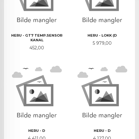
HERU - GT7 TEMP.SENSOR
HERU - LOKK (D
KANAL
Pris
5 979,00
Pris
452,00
HERU - D
HERU - D
Pris
Pris
4 411,00
4 127,00