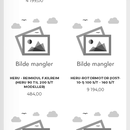
Pris
4 199,00
HERU - REIMHJUL F.KILREIM
HERU-ROTORMOTOR (IO57-
(HERU 90 TIL 200 S/T
10-1) 100 S/T - 160 S/T
MODELLER)
Pris
9 194,00
Pris
484,00