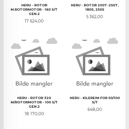
HERU - ROTOR
HERU - ROTOR 200T-250T,
M.ROTORMOTOR - 160 S/T
180S, 250S
GEN.2
Pris
5 362,00
Pris
17 624,00
HERU - ROTOR 320
HERU - KILEREIM FOR 50/100
M/ROTORMOTOR - 100 S/T
S/T
GEN.2
Pris
648,00
Pris
18 170,00