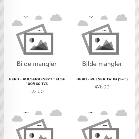
HERU - PULSERBESKYTTELSE
HERU - PULSER T411B (S+T)
100/160 T/S
Pris
476,00
Pris
122,00