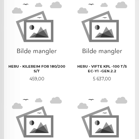
HERU - KILEREIM FOR 180/200
HERU - VIFTE KPL -100 T/S
S/T
EC-Y1 -GEN.2.2
Pris
Pris
459,00
5 637,00