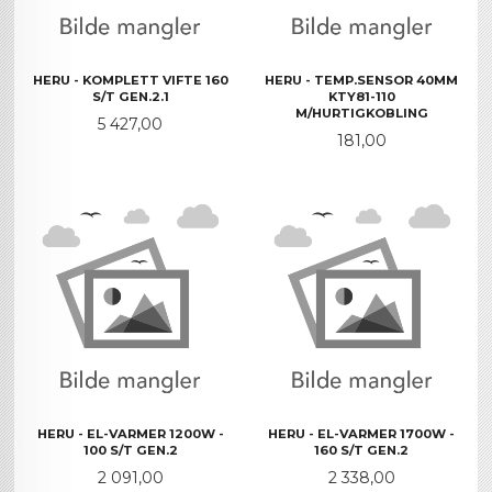
HERU - KOMPLETT VIFTE 160
HERU - TEMP.SENSOR 40MM
S/T GEN.2.1
KTY81-110
M/HURTIGKOBLING
Pris
5 427,00
Pris
181,00
HERU - EL-VARMER 1200W -
HERU - EL-VARMER 1700W -
100 S/T GEN.2
160 S/T GEN.2
Pris
Pris
2 091,00
2 338,00