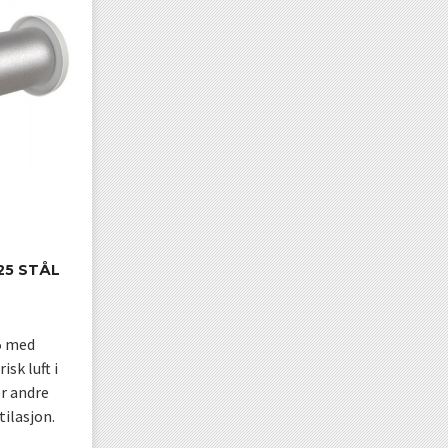
25 STÅL
25 med
isk luft i
r andre
ilasjon.