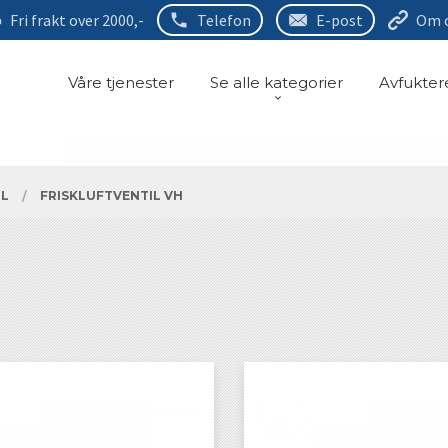
Fri frakt over 2000,-
Telefon
E-post
Om 
Våre tjenester
Se alle kategorier
Avfukter
IL
FRISKLUFTVENTIL VH