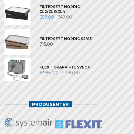
FILTERSETT NORDIC
CL2/CL3/CL4
699,00
749,00
FILTERSETT NORDIC S2/S3
715,00
FLEXIT SKAPVIFTE SVEC C
6 995,00
7 790,00
PRODUSENTER