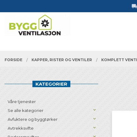
Gå
Lukk
til
innholdet
PRODUKTER
FORSIDE
KAPPER, RISTER OG VENTILER
KOMPLETT VENT
KATEGORIER
Våre tjenester
Se alle kategorier
Avfuktere og byggtørker
Avtrekksvifte