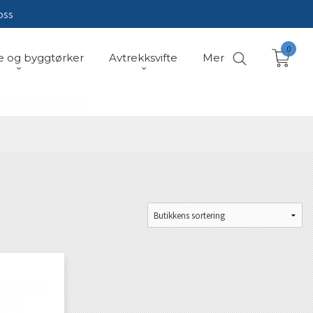
oss
0
e og byggtørker
Avtrekksvifte
Mer