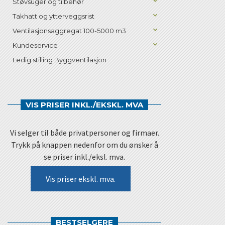
Støvsuger og tilbehør
Takhatt og ytterveggsrist
Ventilasjonsaggregat 100-5000 m3
Kundeservice
Ledig stilling Byggventilasjon
VIS PRISER INKL./EKSKL. MVA
Vi selger til både privatpersoner og firmaer.
Trykk på knappen nedenfor om du ønsker å
se priser inkl./eksl. mva.
Vis priser ekskl. mva.
BESTSELGERE