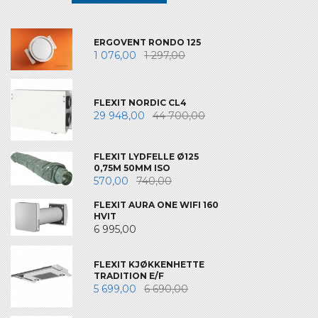
ERGOVENT RONDO 125
1 076,00
1 297,00
FLEXIT NORDIC CL4
29 948,00
44 700,00
FLEXIT LYDFELLE Ø125
0,75M 50MM ISO
570,00
740,00
FLEXIT AURA ONE WIFI 160
HVIT
6 995,00
FLEXIT KJØKKENHETTE
TRADITION E/F
5 699,00
6 690,00