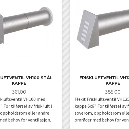
LUFTVENTIL VH100 STÅL
FRISKLUFTVENTIL VH1
KAPPE
KAPPE
Pris
Pris
361,00
385,00
iskluftsventil VH100 med
Flexit Friskluftsventil VH1
 For tilførsel av frisk luft i
kappe 6x6". For tilførsel av fr
oppholdsrom eller andre
soverom, oppholdsrom elle
ed behov for ventilasjon.
områder med behov for vent