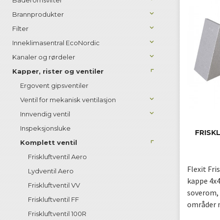
Baderomsvifter
Brannprodukter
Filter
Inneklimasentral EcoNordic
Kanaler og rørdeler
Kapper, rister og ventiler
Ergovent gipsventiler
Ventil for mekanisk ventilasjon
Innvendig ventil
Inspeksjonsluke
FRISK
Komplett ventil
Friskluftventil Aero
Flexit Fr
Lydventil Aero
kappe 4x4".
Friskluftventil VV
soverom, 
Friskluftventil FF
områder m
Friskluftventil 100R