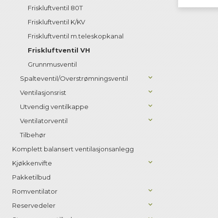
Friskluftventil 80T
Friskluftventil K/KV
Friskluftventil m.teleskopkanal
Friskluftventil VH
Grunnmusventil
Spalteventil/Overstrømningsventil
Ventilasjonsrist
Utvendig ventilkappe
Ventilatorventil
Tilbehør
Komplett balansert ventilasjonsanlegg
Kjøkkenvifte
Pakketilbud
Romventilator
Reservedeler