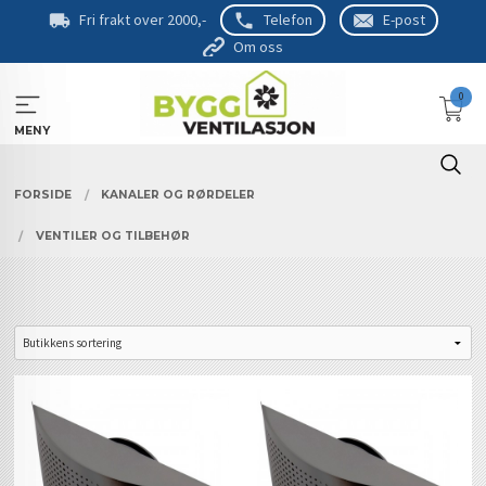
Gå
Fri frakt over 2000,-
Telefon
E-post
til
Om oss
innholdet
0
MENY
FORSIDE
KANALER OG RØRDELER
VENTILER OG TILBEHØR