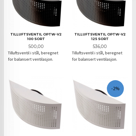
TILLUFTSVENTIL OPTW-V2
TILLUFTSVENTIL OPTW-V2
100 SORT
125 SORT
Pris
Pris
500,00
536,00
Tilluftsventil i stål, beregnet
Tilluftsventil i stål, beregnet
for balansert ventilasjon.
for balansert ventilasjon.
-2%