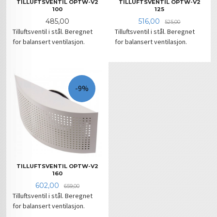
TILLUFTSVENTIL OPTW-V2
TILLUFTSVENTIL OPTW-V2
100
125
Pris
Tilbud
Rabatt
485,00
516,00
525,00
Tilluftsventil i stål. Beregnet
Tilluftsventil i stål. Beregnet
for balansert ventilasjon.
for balansert ventilasjon.
-9%
TILLUFTSVENTIL OPTW-V2
160
Tilbud
Rabatt
602,00
659,00
Tilluftsventil i stål. Beregnet
for balansert ventilasjon.