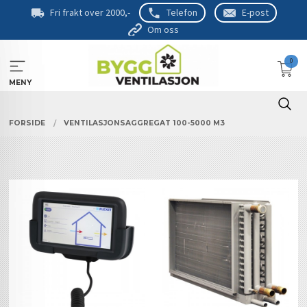
Gå
Fri frakt over 2000,-
Telefon
E-post
til
Om oss
innholdet
0
MENY
FORSIDE
VENTILASJONSAGGREGAT 100-5000 M3