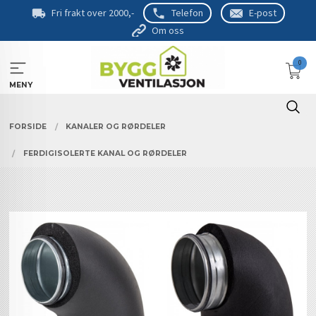
Gå
Fri frakt over 2000,-
Telefon
E-post
til
Om oss
innholdet
0
MENY
FORSIDE
KANALER OG RØRDELER
FERDIGISOLERTE KANAL OG RØRDELER