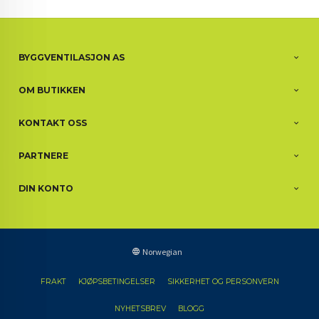
BYGGVENTILASJON AS
OM BUTIKKEN
KONTAKT OSS
PARTNERE
DIN KONTO
Norwegian
FRAKT
KJØPSBETINGELSER
SIKKERHET OG PERSONVERN
NYHETSBREV
BLOGG