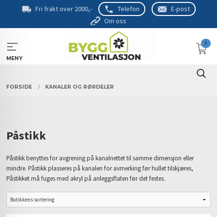
Gå
Fri frakt over 2000,-
Telefon
E-post
til
Om oss
innholdet
0
MENY
FORSIDE
KANALER OG RØRDELER
Påstikk
Påstikk benyttes for avgrening på kanalnettet til samme dimensjon eller
mindre. Påstikk plasseres på kanalen for avmerking før hullet tilskjæres,
Påstikket må fuges med akryl på anleggsflaten før det festes.