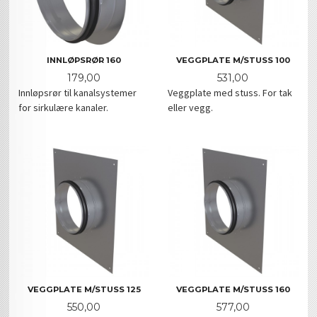
INNLØPSRØR 160
VEGGPLATE M/STUSS 100
Pris
Pris
179,00
531,00
Innløpsrør til kanalsystemer
Veggplate med stuss. For tak
for sirkulære kanaler.
eller vegg.
VEGGPLATE M/STUSS 125
VEGGPLATE M/STUSS 160
Pris
Pris
550,00
577,00