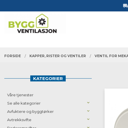
Gå
Lukk
til
innholdet
PRODUKTER
FORSIDE
KAPPER, RISTER OG VENTILER
VENTIL FOR MEK
KATEGORIER
Våre tjenester
Se alle kategorier
Avfuktere og byggtørker
Avtrekksvifte