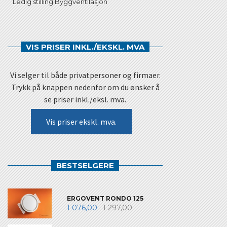
Ledig stilling Byggventilasjon
VIS PRISER INKL./EKSKL. MVA
Vi selger til både privatpersoner og firmaer.
Trykk på knappen nedenfor om du ønsker å
se priser inkl./eksl. mva.
Vis priser ekskl. mva.
BESTSELGERE
ERGOVENT RONDO 125
1 076,00
1 297,00