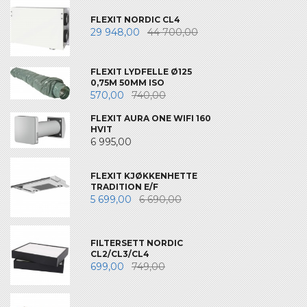
FLEXIT NORDIC CL4
29 948,00
44 700,00
FLEXIT LYDFELLE Ø125
0,75M 50MM ISO
570,00
740,00
FLEXIT AURA ONE WIFI 160
HVIT
6 995,00
FLEXIT KJØKKENHETTE
TRADITION E/F
5 699,00
6 690,00
FILTERSETT NORDIC
CL2/CL3/CL4
699,00
749,00