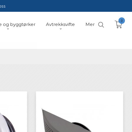
oss
0
e og byggtørker
Avtrekksvifte
Mer