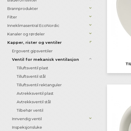
Baderomsvifter
Brannprodukter
Filter
Inneklimasentral EcoNordic
Kanaler og rørdeler
Kapper, rister og ventiler
Ergovent gipsventiler
Ventil for mekanisk ventilasjon
TI
Tilluftsventil plast
Tilluftsventil stål
Tilluftsventil rektanguler
Avtrekksventil plast
Avtrekksventil stål
Tilbehør ventil
Innvendig ventil
Inspeksjonsluke