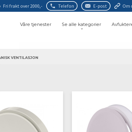
Fri frakt over 2000,-
Telefon
E-post
Om 
Våre tjenester
Se alle kategorier
Avfukter
ANISK VENTILASJON