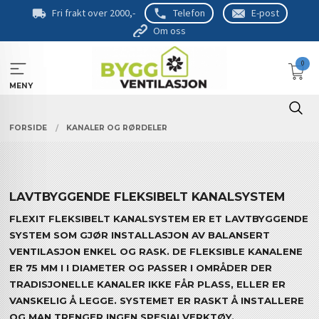
Gå
Fri frakt over 2000,-
Telefon
E-post
til
Om oss
innholdet
0
MENY
FORSIDE
KANALER OG RØRDELER
LAVTBYGGENDE FLEKSIBELT KANALSYSTEM
FLEXIT FLEKSIBELT KANALSYSTEM ER ET LAVTBYGGENDE
SYSTEM SOM GJØR INSTALLASJON AV BALANSERT
VENTILASJON ENKEL OG RASK. DE FLEKSIBLE KANALENE
ER 75 MM I I DIAMETER OG PASSER I OMRÅDER DER
TRADISJONELLE KANALER IKKE FÅR PLASS, ELLER ER
VANSKELIG Å LEGGE. SYSTEMET ER RASKT Å INSTALLERE
OG MAN TRENGER INGEN SPESIALVERKTØY.