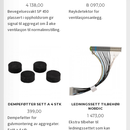
Pris
Pris
4 138,00
8 097,00
Bevegelsesvakt SP 450
Røykdetektor for
plassert i oppholdsrom gir
ventilasjonsanlegg.
signal til aggregat om å øke
ventilasjon til normalinnstilling.
DEMPEFØTTER SETT A 4 STK
LEDNINGSSETT TILBEHØR
NORDIC
Pris
399,00
Pris
1 473,00
Dempeføtter for
Ekstra tilbehør til
gulvmontering av aggregater.
ledningssettet som kan
Sett a 4 stk.