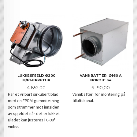
LUKKESPJELD Ø200
VANNBATTERI Ø160 A
M/FJÆRRETUR
NORDIC S4
Pris
Pris
4 852,00
6 190,00
Har et vribart sirkulært blad
Vannbatteri for montering på
med en EPDM-gummitetning
tilluftskanal.
som strammer mot innsiden
av spjeldet når det er lukket.
Bladet kan justeres i 0-90°
vinkel.