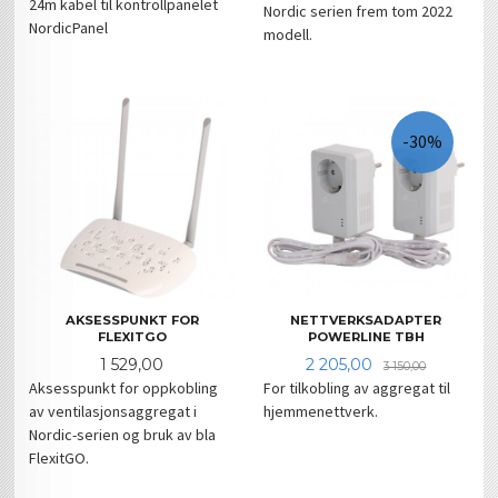
24m kabel til kontrollpanelet
Nordic serien frem tom 2022
NordicPanel
modell.
-30%
AKSESSPUNKT FOR
NETTVERKSADAPTER
FLEXITGO
POWERLINE TBH
Pris
Tilbud
Rabatt
1 529,00
2 205,00
3 150,00
Aksesspunkt for oppkobling
For tilkobling av aggregat til
av ventilasjonsaggregat i
hjemmenettverk.
Nordic-serien og bruk av bla
FlexitGO.