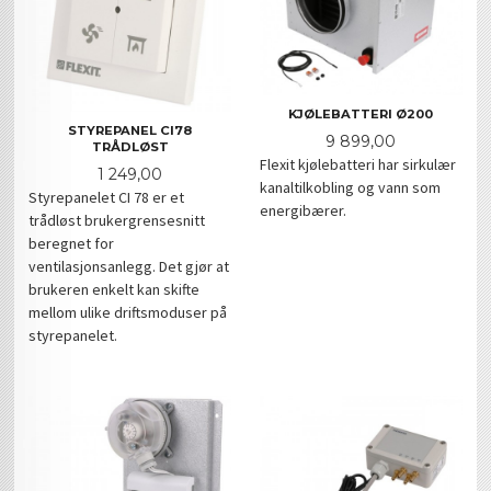
KJØLEBATTERI Ø200
STYREPANEL CI78
Pris
9 899,00
TRÅDLØST
Flexit kjølebatteri har sirkulær
Pris
1 249,00
kanaltilkobling og vann som
Styrepanelet CI 78 er et
energibærer.
trådløst brukergrensesnitt
beregnet for
ventilasjonsanlegg. Det gjør at
brukeren enkelt kan skifte
mellom ulike driftsmoduser på
styrepanelet.