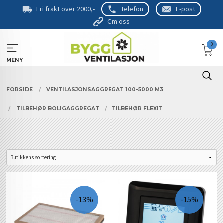
Gå
Fri frakt over 2000,-
Telefon
E-post
til
Om oss
innholdet
0
MENY
FORSIDE
VENTILASJONSAGGREGAT 100-5000 M3
TILBEHØR BOLIGAGGREGAT
TILBEHØR FLEXIT
-13%
-15%