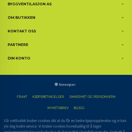
BYGGVENTILASJON AS
OM BUTIKKEN
KONTAKT OSS
PARTNERE
DIN KONTO
Norwegian
FRAKT
KJØPSBETINGELSER
SIKKERHET OG PERSONVERN
NYHETSBREV
BLOGG
Vår nettbutikk bruker cookies slik at du får en bedre kjøpsopplevelse og vi kan
yte deg bedre service. Vi bruker cookies hovedsaklig til å lagre
innloggingsdetaljer og huske hva du har puttet i handlekurven din. Fortsett å