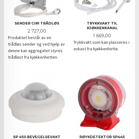
SENDER CI81 TRÅDLØS
TRYKKVAKT TIL
KJØKKENKANAL
Pris
2 727,00
Pris
1 669,00
Produktet består av en
Trykkvakt som kan plasseres i
trådløs sender og ved hjelp av
avkast fra kjøkkenhette.
denne kan aggregatet styres
trådløst fra kjøkkenhetten.
SP 450 BEVEGELSEVAKT
RØYKDETEKTOR SP445