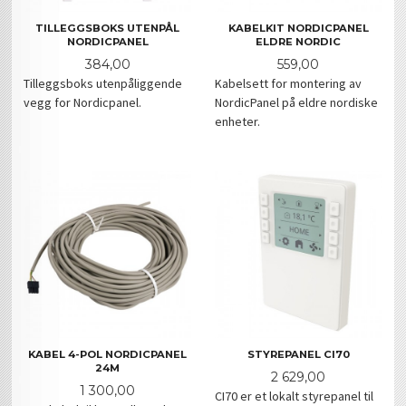
TILLEGGSBOKS UTENPÅL
KABELKIT NORDICPANEL
NORDICPANEL
ELDRE NORDIC
Pris
Pris
384,00
559,00
Tilleggsboks utenpåliggende
Kabelsett for montering av
vegg for Nordicpanel.
NordicPanel på eldre nordiske
enheter.
KABEL 4-POL NORDICPANEL
STYREPANEL CI70
24M
Pris
2 629,00
Pris
1 300,00
CI70 er et lokalt styrepanel til