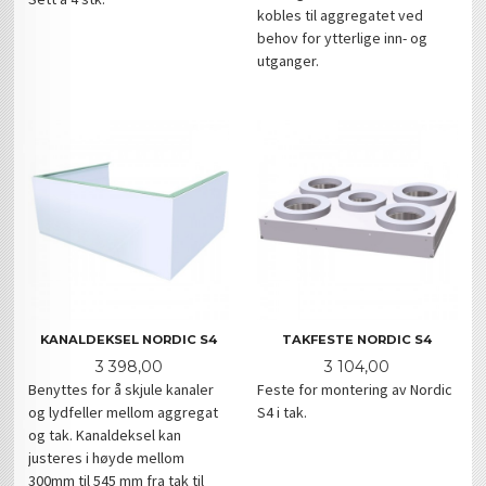
kobles til aggregatet ved
behov for ytterlige inn- og
utganger.
KANALDEKSEL NORDIC S4
TAKFESTE NORDIC S4
Pris
Pris
3 398,00
3 104,00
Benyttes for å skjule kanaler
Feste for montering av Nordic
og lydfeller mellom aggregat
S4 i tak.
og tak. Kanaldeksel kan
justeres i høyde mellom
300mm til 545 mm fra tak til