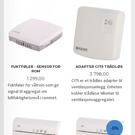
FUKTFØLER - SENSOR FOR
ADAPTER CI75 TRÅDLØS
ROM
Pris
3 798,00
Pris
1 299,00
CI75 er et trådløs adapter til
Fuktføler for våtrom som gir
ventilasjonsanlegg. Enheten
signal til aggregat om
kobler trådløse tilbehør til
luftfuktighetsnivå i rommet.
ventilasjonsaggregatet.
-8%