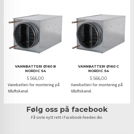
VANNBATTERI Ø160 B
VANNBATTERI Ø160 C
NORDIC S4
NORDIC S4
Pris
Pris
5 566,00
5 566,00
Vannbatteri for montering på
Vannbatteri for montering på
tilluftskanal.
tilluftskanal.
følg oss på facebook
Få siste nytt rett i Facebook-feeden din.