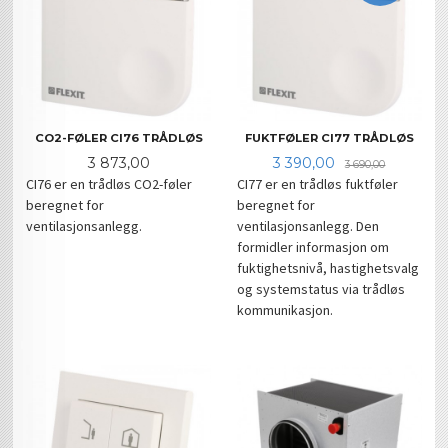
CO2-FØLER CI76 TRÅDLØS
FUKTFØLER CI77 TRÅDLØS
Pris
Tilbud
Rabatt
3 873,00
3 390,00
3 690,00
CI76 er en trådløs CO2-føler
CI77 er en trådløs fuktføler
beregnet for
beregnet for
ventilasjonsanlegg.
ventilasjonsanlegg. Den
formidler informasjon om
fuktighetsnivå, hastighetsvalg
og systemstatus via trådløs
kommunikasjon.