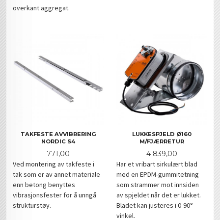
overkant aggregat.
TAKFESTE AVVIBRERING
LUKKESPJELD Ø160
NORDIC S4
M/FJÆRRETUR
Pris
Pris
771,00
4 839,00
Ved montering av takfeste i
Har et vribart sirkulært blad
tak som er av annet materiale
med en EPDM-gummitetning
enn betong benyttes
som strammer mot innsiden
vibrasjonsfester for å unngå
av spjeldet når det er lukket.
strukturstøy.
Bladet kan justeres i 0-90°
vinkel.