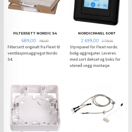
FILTERSETT NORDIC S4
NORDICPANEL SORT
Tilbud
Rabatt
Tilbud
Rabatt
689,00
2 699,00
790,00
3 179,00
Filtersett originalt fra Flexit til
Styrepanel for Flexit nordic
ventilasjonsaggregat Nordic
bolig-aggregater. Leveres
S4.
med sort deksel og boks for
utenøå vegg montasje.