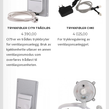
TRYKKFØLER CI79 TRÅDLØS
TRYKKFØLER CI80
Pris
Pris
4 390,00
4 025,00
CI79 er en trådløs trykkbryter
For trykkregulering av
for ventilasjonsanlegg. Bruk av
ventilasjonsanlegget.
kjøkkenhette utløser en annen
ventilasjonsmodus som
overføres trådløst til
ventilasjonsenheten.