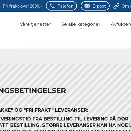
Fri frakt over 2000,-
Telefon
E-post
Om 
Våre tjenester
Se alle kategorier
Avfukter
NGSBETINGELSER
AKKE" OG "FRI FRAKT" LEVERANSER:
VERINGSTID FRA BESTILLING TIL LEVERING PÅ DØR,
TT BESTILLING. STØRRE LEVERANSER KAN HA NOE 