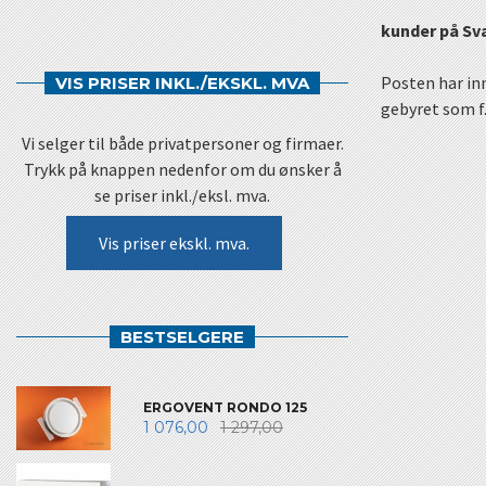
kunder på Sv
Posten har inn
VIS PRISER INKL./EKSKL. MVA
gebyret som f.
Vi selger til både privatpersoner og firmaer.
Trykk på knappen nedenfor om du ønsker å
se priser inkl./eksl. mva.
Vis priser ekskl. mva.
BESTSELGERE
ERGOVENT RONDO 125
1 076,00
1 297,00