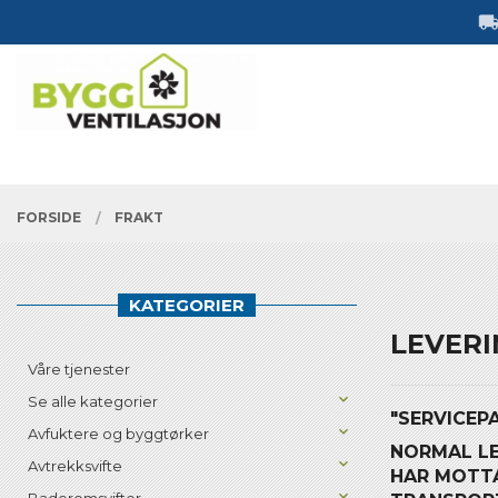
Gå
Lukk
til
innholdet
PRODUKTER
FORSIDE
FRAKT
KATEGORIER
LEVERI
Våre tjenester
Se alle kategorier
"SERVICEP
Avfuktere og byggtørker
NORMAL LE
Avtrekksvifte
HAR MOTTA