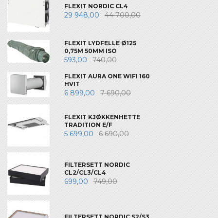
FLEXIT NORDIC CL4
29 948,00
44 700,00
FLEXIT LYDFELLE Ø125
0,75M 50MM ISO
593,00
740,00
FLEXIT AURA ONE WIFI 160
HVIT
6 899,00
7 690,00
FLEXIT KJØKKENHETTE
TRADITION E/F
5 699,00
6 690,00
FILTERSETT NORDIC
CL2/CL3/CL4
699,00
749,00
FILTERSETT NORDIC S2/S3