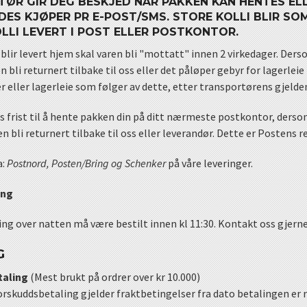
ØR GIR DEG BESKJED NÅR PAKKEN KAN HENTES ELL
DES KJØPER PR E-POST/SMS. STORE KOLLI BLIR S
LLI LEVERT I POST ELLER POSTKONTOR.
lir levert hjem skal varen bli "mottatt" innen 2 virkedager. Derso
ren bli returnert tilbake til oss eller det påløper gebyr for lagerle
 eller lagerleie som følger av dette, etter transportørens gjelden
s frist til å hente pakken din på ditt nærmeste postkontor, dersom
en bli returnert tilbake til oss eller leverandør. Dette er Postens r
a:
Postnord, Posten/Bring og Schenker
på våre leveringer.
ing
ng over natten må være bestilt innen kl 11:30. Kontakt oss gjerne 
G
taling
(Mest brukt på ordrer over kr 10.000)
orskuddsbetaling gjelder fraktbetingelser fra dato betalingen er r