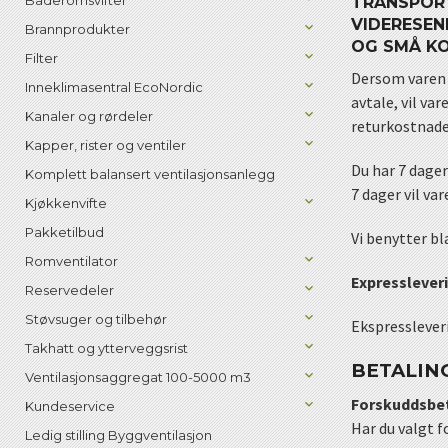
Baderomsvifter
TRANSPORT
VIDERESEN
Brannprodukter
OG SMÅ KO
Filter
Dersom varen b
Inneklimasentral EcoNordic
avtale, vil va
Kanaler og rørdeler
returkostnader
Kapper, rister og ventiler
Du har 7 dager
Komplett balansert ventilasjonsanlegg
7 dager vil var
Kjøkkenvifte
Pakketilbud
Vi benytter bl
Romventilator
Expresslever
Reservedeler
Støvsuger og tilbehør
Ekspressleveri
Takhatt og ytterveggsrist
BETALIN
Ventilasjonsaggregat 100-5000 m3
Forskuddsbe
Kundeservice
Har du valgt f
Ledig stilling Byggventilasjon