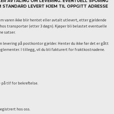
ER AVTALING OM LEVERING. EVENTUELL SPORING
OM STANDARD LEVERT HJEM TIL OPPGITT ADRESSE
m varen ikke blir hentet eller avtalt utlevert, etter gjeldende
ie hos transportør (etter 3 døgn). Kjøper bli belastet eventuelle
e satser.
 levering på postkontor gjelder. Henter du ikke før det er gått
eglementer. I tillegg, vil du bli fakturert for fraktkostnadene.
på tlf for bekreftelse.
egistrert hos oss.