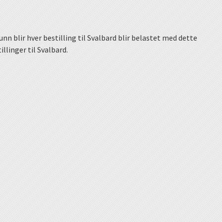
nn blir hver bestilling til Svalbard blir belastet med dette
illinger til Svalbard.