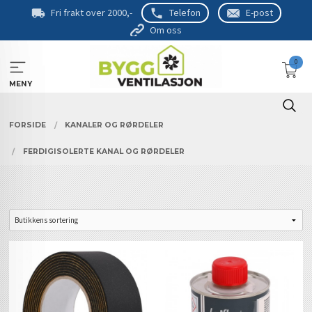
Gå
Fri frakt over 2000,-
Telefon
E-post
til
Om oss
innholdet
0
MENY
FORSIDE
KANALER OG RØRDELER
FERDIGISOLERTE KANAL OG RØRDELER