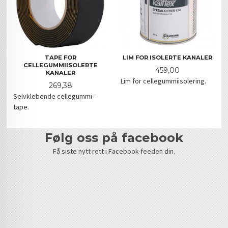
TAPE FOR
LIM FOR ISOLERTE KANALER
CELLEGUMMIISOLERTE
Pris
459,00
KANALER
Lim for cellegummiisolering.
Pris
269,38
Selvklebende cellegummi-
tape.
følg oss på facebook
Få siste nytt rett i Facebook-feeden din.