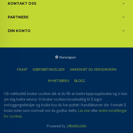
KONTAKT OSS
PARTNERE
DIN KONTO
Norwegian
FRAKT
KJØPSBETINGELSER
SIKKERHET OG PERSONVERN
NYHETSBREV
BLOGG
Vår nettbutikk bruker cookies slik at du får en bedre kjøpsopplevelse og vi kan
yte deg bedre service. Vi bruker cookies hovedsaklig til å lagre
innloggingsdetaljer og huske hva du har puttet i handlekurven din. Fortsett å
bruke siden som normalt om du godtar dette.
Les mer
eller
endre innstillinger
for cookies.
Powered by
24Nettbutikk