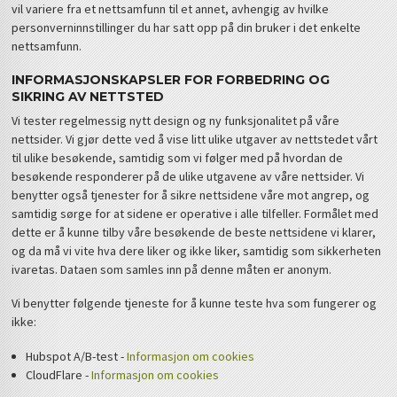
vil variere fra et nettsamfunn til et annet, avhengig av hvilke
personverninnstillinger du har satt opp på din bruker i det enkelte
nettsamfunn.
INFORMASJONSKAPSLER FOR FORBEDRING OG
SIKRING AV NETTSTED
Vi tester regelmessig nytt design og ny funksjonalitet på våre
nettsider. Vi gjør dette ved å vise litt ulike utgaver av nettstedet vårt
til ulike besøkende, samtidig som vi følger med på hvordan de
besøkende responderer på de ulike utgavene av våre nettsider. Vi
benytter også tjenester for å sikre nettsidene våre mot angrep, og
samtidig sørge for at sidene er operative i alle tilfeller. Formålet med
dette er å kunne tilby våre besøkende de beste nettsidene vi klarer,
og da må vi vite hva dere liker og ikke liker, samtidig som sikkerheten
ivaretas. Dataen som samles inn på denne måten er anonym.
Vi benytter følgende tjeneste for å kunne teste hva som fungerer og
ikke:
Hubspot A/B-test -
Informasjon om cookies
CloudFlare -
Informasjon om cookies