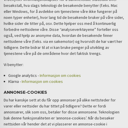
besøkstall, hva slags teknologi de besøkende benytter (f.eks. Mac
eller Windows, for å avdekke om tjenestene våre ikke fungerer på
noen typer enheter), hvor lang tid de besøkende bruker på våre sider,
hvilke sider de titter på, osv. Dette hjelper oss med å kontinuerlig
forbedre nettsidene våre. Disse “analyseverktøyene” forteller oss
også, ved hjelp av anonyme data, hvordan de besøkende finner
nettsidene våre (f.eks. via en søkemotor) og hvorvidt de har vært her
tidligere. Dette bidrar til at vi kan bruke penger på utvikling av
tjenestene våre på de områdene hvor det faktisk trengs.
Vi benytter:
Google analytics -
Informasjon om cookies
Klarna -
Informasjon om cookies
ANNONSE-COOKIES
Du har kanskje sett at du får opp annonser på ulike nettsteder for
varer eller nettsider du har tittet på tidligere? Dette er fordi
annonsører, slik som oss, betaler for disse annonsene. Teknologien
bak denne funksjonaliteten er ‘annonse-cookies’. Når du besøker
nettsiden vår hender det at vi plasserer en annonse-cookie i