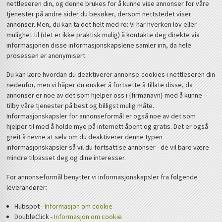
nettleseren din, og denne brukes for å kunne vise annonser for våre
tjenester på andre sider du besøker, dersom nettstedet viser
annonser. Men, du kan ta det helt med ro: Vi har hverken lov eller
mulighet til (det er ikke praktisk mulig) å kontakte deg direkte via
informasjonen disse informasjonskapslene samler inn, da hele
prosessen er anonymisert.
Du kan lære hvordan du deaktiverer annonse-cookies i nettleseren din
nedenfor, men vi håper du ønsker å fortsette å tillate disse, da
annonser er noe av det som hjelper oss i {firmanavn} med å kunne
tilby våre tjenester på best og billigst mulig måte.
Informasjonskapsler for annonseformål er også noe av det som
hjelper til med å holde mye på internett åpent og gratis. Det er også
greit å nevne at selv om du deaktiverer denne typen
informasjonskapsler så vil du fortsatt se annonser - de vil bare være
mindre tilpasset deg og dine interesser.
For annonseformål benytter vi informasjonskapsler fra følgende
leverandører:
Hubspot -
Informasjon om cookie
DoubleClick -
Informasjon om cookie