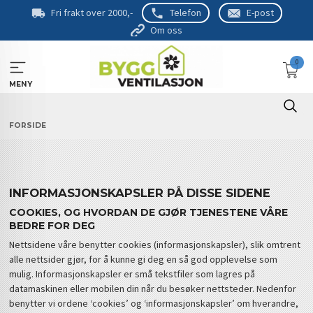
Gå
Fri frakt over 2000,-
Telefon
E-post
til
Om oss
innholdet
0
MENY
FORSIDE
INFORMASJONSKAPSLER PÅ DISSE SIDENE
COOKIES, OG HVORDAN DE GJØR TJENESTENE VÅRE
BEDRE FOR DEG
Nettsidene våre benytter cookies (informasjonskapsler), slik omtrent
alle nettsider gjør, for å kunne gi deg en så god opplevelse som
mulig. Informasjonskapsler er små tekstfiler som lagres på
datamaskinen eller mobilen din når du besøker nettsteder. Nedenfor
benytter vi ordene ‘cookies’ og ‘informasjonskapsler’ om hverandre,