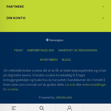
PARTNERE
DIN KONTO
Norwegian
FRAKT
KJØPSBETINGELSER
SIKKERHET OG PERSONVERN
NYHETSBREV
BLOGG
Vår nettbutikk bruker cookies slik at du får en bedre kjøpsopplevelse og vi kan
yte deg bedre service. Vi bruker cookies hovedsaklig til å lagre
innloggingsdetaljer og huske hva du har puttet i handlekurven din. Fortsett å
bruke siden som normalt om du godtar dette.
Les mer
eller
endre innstillinger
for cookies.
Powered by
24Nettbutikk