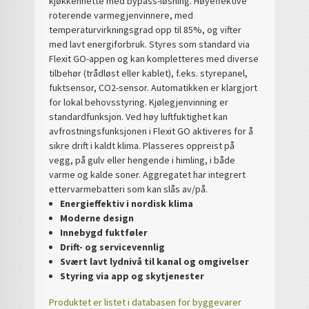
kjøkkenhette med bypass-løsning. Høyeffektive
roterende varmegjenvinnere, med
temperaturvirkningsgrad opp til 85%, og vifter
med lavt energiforbruk. Styres som standard via
Flexit GO-appen og kan kompletteres med diverse
tilbehør (trådløst eller kablet), f.eks. styrepanel,
fuktsensor, CO2-sensor. Automatikken er klargjort
for lokal behovsstyring. Kjølegjenvinning er
standardfunksjon. Ved høy luftfuktighet kan
avfrostningsfunksjonen i Flexit GO aktiveres for å
sikre drift i kaldt klima. Plasseres oppreist på
vegg, på gulv eller hengende i himling, i både
varme og kalde soner. Aggregatet har integrert
ettervarmebatteri som kan slås av/på.
Energieffektiv i nordisk klima
Moderne design
Innebygd fuktføler
Drift- og servicevennlig
Svært lavt lydnivå til kanal og omgivelser
Styring via app og skytjenester
Produktet er listet i databasen for byggevarer