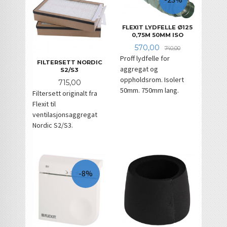
FLEXIT LYDFELLE Ø125
0,75M 50MM ISO
Tilbud
Rabatt
570,00
740,00
Proff lydfelle for
FILTERSETT NORDIC
aggregat og
S2/S3
oppholdsrom. Isolert
Pris
715,00
50mm. 750mm lang.
Filtersett originalt fra
Flexit til
ventilasjonsaggregat
Nordic S2/S3.
-8%