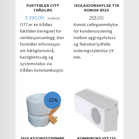
FUKTFØLER CI77
ISOLASJONSHYLSE T19
TRÅDLØS
KONISK Ø125
Tilbud
Rabatt
Pris
3 390,00
253,00
3 690,00
CI77 er en trådløs
Konisk cellegummihylse
fuktføler beregnet for
for kondensisolering
ventilasjonsanlegg. Den
mellom aggregatstuss
formidler informasjon
og fleksibel lydfelle.
om fuktighetsnivå,
Isoleringstykkelse 19
hastighetsvalg og
mm.
systemstatus via
trådløs kommunikasjon.
-22%
KOMBIBOKS V13 125
ISOLASJONSSTRØMPE