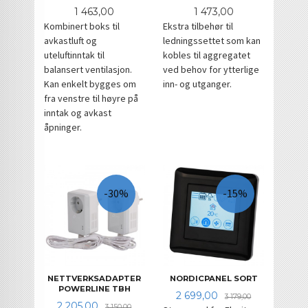
Pris
Pris
1 463,00
1 473,00
Kombinert boks til
Ekstra tilbehør til
avkastluft og
ledningssettet som kan
uteluftinntak til
kobles til aggregatet
balansert ventilasjon.
ved behov for ytterlige
Kan enkelt bygges om
inn- og utganger.
fra venstre til høyre på
inntak og avkast
åpninger.
-30%
-15%
NETTVERKSADAPTER
NORDICPANEL SORT
POWERLINE TBH
Tilbud
Rabatt
2 699,00
3 179,00
Tilbud
Rabatt
2 205,00
3 150,00