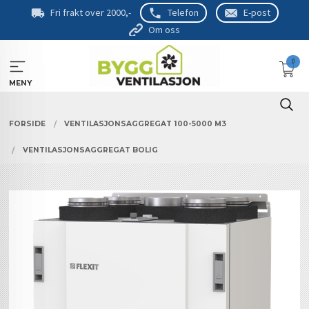
Gå
Fri frakt over 2000,-
Telefon
E-post
til
Om oss
innholdet
0
MENY
FORSIDE
VENTILASJONSAGGREGAT 100-5000 M3
VENTILASJONSAGGREGAT BOLIG