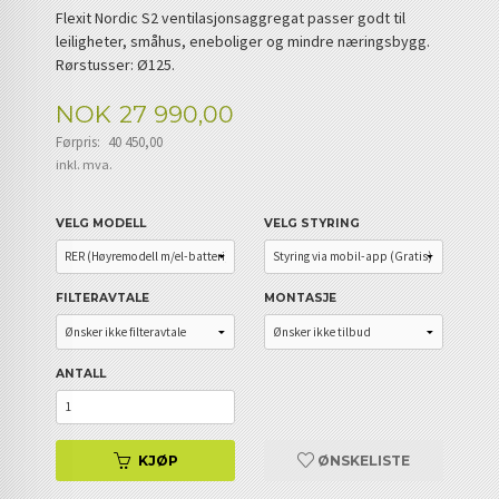
Flexit Nordic S2 ventilasjonsaggregat passer godt til
leiligheter, småhus, eneboliger og mindre næringsbygg.
Rørstusser: Ø125.
Tilbud
NOK
27 990,00
Førpris:
40 450,00
Rabatt
inkl. mva.
VELG MODELL
VELG STYRING
FILTERAVTALE
MONTASJE
ANTALL
KJØP
ØNSKELISTE