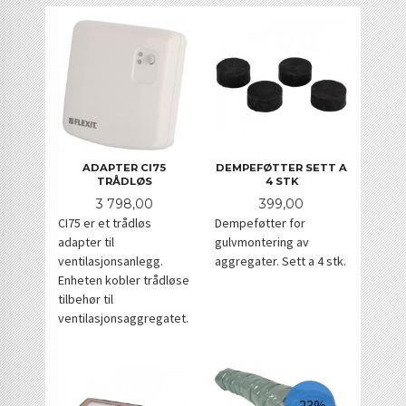
ADAPTER CI75
DEMPEFØTTER SETT A
TRÅDLØS
4 STK
Pris
Pris
3 798,00
399,00
CI75 er et trådløs
Dempeføtter for
adapter til
gulvmontering av
ventilasjonsanlegg.
aggregater. Sett a 4 stk.
Enheten kobler trådløse
tilbehør til
ventilasjonsaggregatet.
-23%