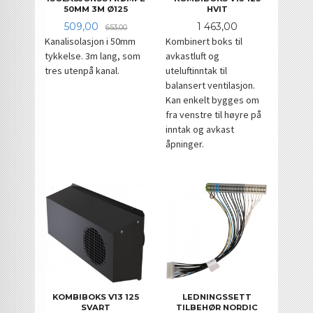
HVIT
50MM 3M Ø125
Pris
Tilbud
Rabatt
1 463,00
509,00
653,00
Kombinert boks til
Kanalisolasjon i 50mm
avkastluft og
tykkelse. 3m lang, som
uteluftinntak til
tres utenpå kanal.
balansert ventilasjon.
Kan enkelt bygges om
fra venstre til høyre på
inntak og avkast
åpninger.
KOMBIBOKS V13 125
LEDNINGSSETT
SVART
TILBEHØR NORDIC