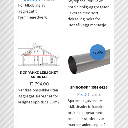
Styrepanel for Flexit
For tilkobling av
nordic bolig-aggregater.
aggregat til
Leveres med sort
hjemmenettverk.
deksel og boks for
utenøå vegg montasje.
-36%
RØRPAKKE LEILIGHET
50-80 M2
Pris
13 794,00
SPIRORØR 1,15M Ø125
Ventilasjonspakke uten
Tilbud
Rabatt
145,00
226,00
aggregat. Beregnet for
Spirorør i galvanisert
leilighet opp til ca 80 m2.
stål. Uisolerte kanaler
brukes i oppvarmede
rom eller steder hvor
man har anledning til å