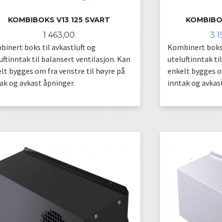
KOMBIBOKS V13 125 SVART
KOMBIBOK
Pris
Ti
1 463,00
3 1
inert boks til avkastluft og
Kombinert boks 
uftinntak til balansert ventilasjon. Kan
uteluftinntak ti
lt bygges om fra venstre til høyre på
enkelt bygges om
ak og avkast åpninger.
inntak og avkas
KJØP