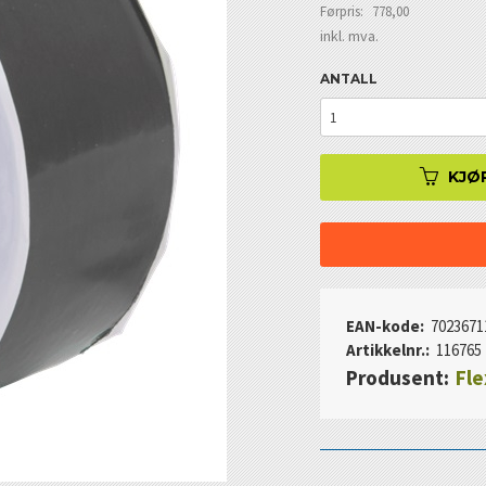
Førpris:
778,00
Rabatt
inkl. mva.
ANTALL
KJØ
EAN-kode:
7023671
Artikkelnr.:
116765
Produsent:
Fle