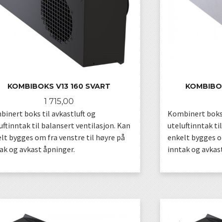
KOMBIBOKS V13 160 SVART
KOMBIBOK
Pris
1 715,00
inert boks til avkastluft og
Kombinert boks 
uftinntak til balansert ventilasjon. Kan
uteluftinntak ti
lt bygges om fra venstre til høyre på
enkelt bygges om
ak og avkast åpninger.
inntak og avkas
KJØP