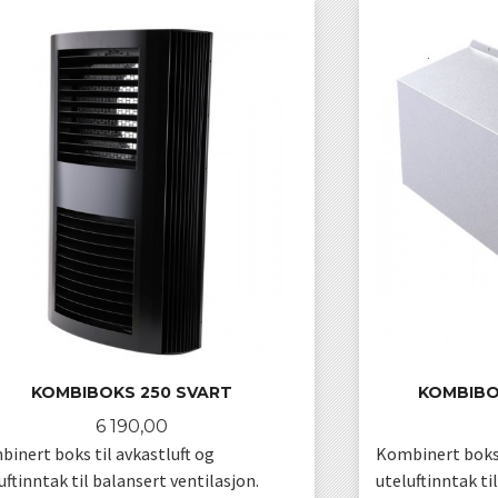
KOMBIBOKS 250 SVART
KOMBIBOK
Pris
6 190,00
inert boks til avkastluft og
Kombinert boks 
uftinntak til balansert ventilasjon.
uteluftinntak ti