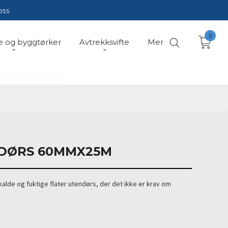
oss
0
e og byggtørker
Avtrekksvifte
Mer
DØRS 60MMX25M
lde og fuktige flater utendørs, der det ikke er krav om