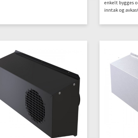
enkelt bygges om
inntak og avkas
KJØP