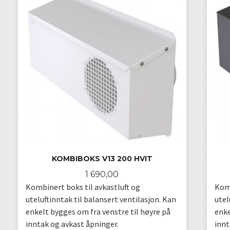
KOMBIBOKS V13 200 HVIT
Pris
1 690,00
Kombinert boks til avkastluft og
Komb
uteluftinntak til balansert ventilasjon. Kan
utel
enkelt bygges om fra venstre til høyre på
enke
inntak og avkast åpninger.
innt