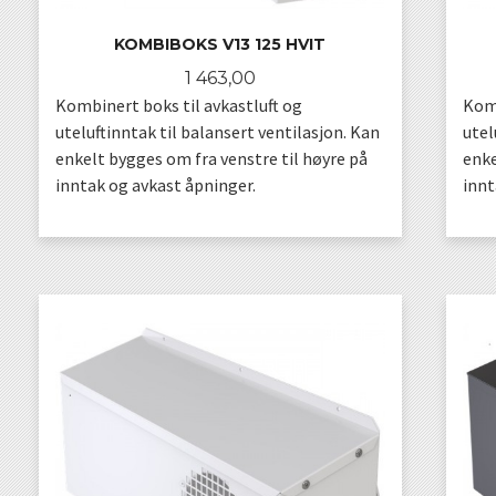
KOMBIBOKS V13 125 HVIT
Pris
1 463,00
Kombinert boks til avkastluft og
Komb
uteluftinntak til balansert ventilasjon. Kan
utel
enkelt bygges om fra venstre til høyre på
enke
inntak og avkast åpninger.
innt
KJØP