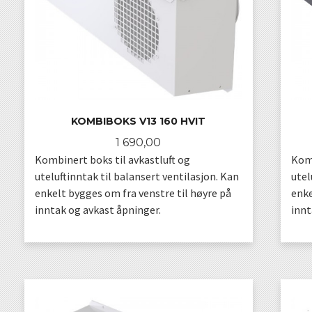
KOMBIBOKS V13 160 HVIT
Pris
1 690,00
Kombinert boks til avkastluft og
Komb
uteluftinntak til balansert ventilasjon. Kan
utel
enkelt bygges om fra venstre til høyre på
enke
inntak og avkast åpninger.
innt
KJØP