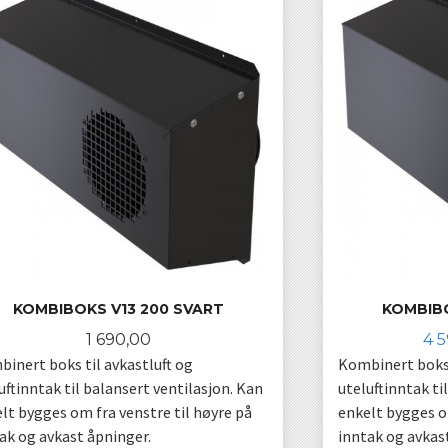
KOMBIBOKS V13 200 SVART
KOMBIBO
Pris
Ti
1 690,00
4 
inert boks til avkastluft og
Kombinert boks 
uftinntak til balansert ventilasjon. Kan
uteluftinntak ti
lt bygges om fra venstre til høyre på
enkelt bygges om
ak og avkast åpninger.
inntak og avkas