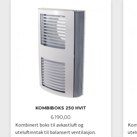
KOMBIBOKS 250 HVIT
Pris
6 190,00
Kombinert boks til avkastluft og
Komb
uteluftinntak til balansert ventilasjon.
utel