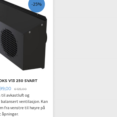
-25%
KS V13 250 SVART
lbud
Rabatt
599,00
6 125,00
til avkastluft og
l balansert ventilasjon. Kan
 fra venstre til høyre på
t åpninger.