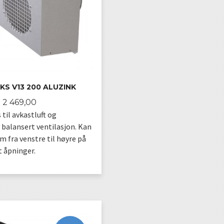
S V13 200 ALUZINK
Pris
2 469,00
til avkastluft og
l balansert ventilasjon. Kan
 fra venstre til høyre på
t åpninger.
KJØP