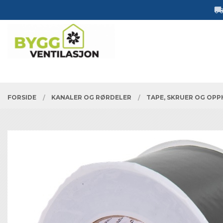
Gå
Lukk
til
innholdet
PRODUKTER
FORSIDE
KANALER OG RØRDELER
TAPE, SKRUER OG OP