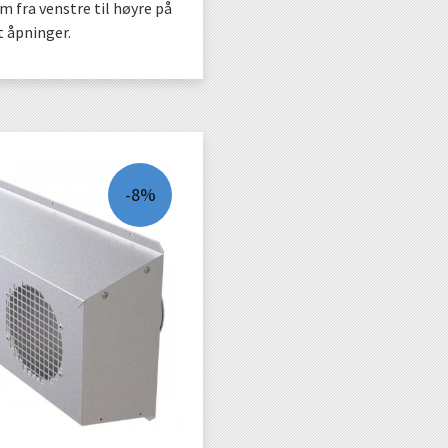
 fra venstre til høyre på
t åpninger.
KJØP
-8%