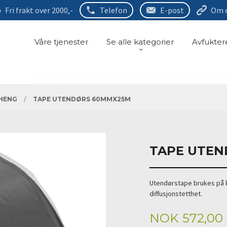
Fri frakt over 2000,-
Telefon
E-post
Om 
Våre tjenester
Se alle kategorier
Avfukter
PHENG
TAPE UTENDØRS 60MMX25M
TAPE UTEN
Utendørstape brukes på ka
diffusjonstetthet.
Tilbud
NOK
572,00