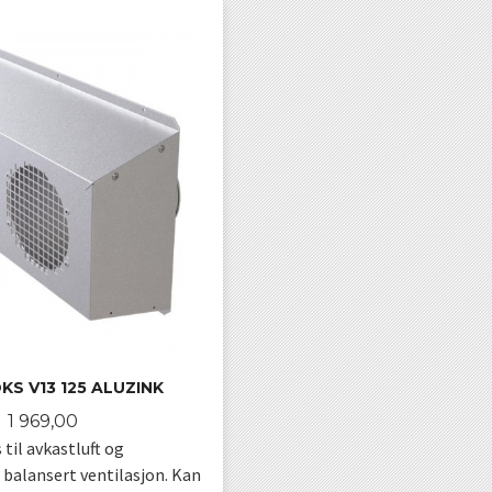
S V13 125 ALUZINK
Pris
1 969,00
til avkastluft og
l balansert ventilasjon. Kan