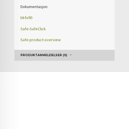
Dokumentasjon:
bkfu90
Safe-SafeClick
Safe-product-overview
PRODUKTANMELDELSER (0)