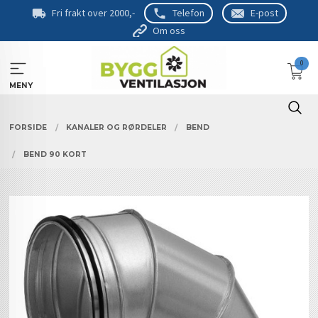
Gå
Fri frakt over 2000,-
Telefon
E-post
til
Om oss
innholdet
0
MENY
FORSIDE
KANALER OG RØRDELER
BEND
BEND 90 KORT