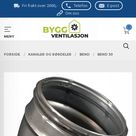
Gå
Fri frakt over 2000,-
Telefon
E-post
til
Om oss
innholdet
0
MENY
FORSIDE
KANALER OG RØRDELER
BEND
BEND 30