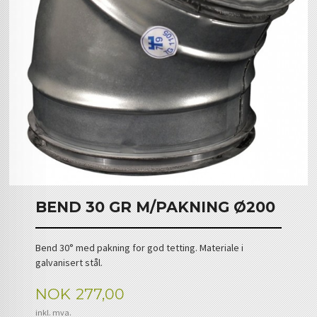
BEND 30 GR M/PAKNING Ø200
Bend 30° med pakning for god tetting. Materiale i
galvanisert stål.
Pris
NOK
277,00
inkl. mva.