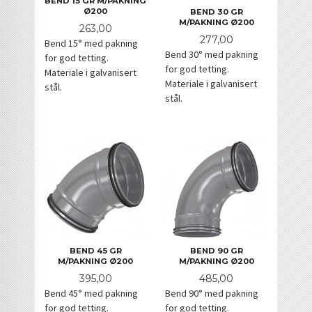
BEND 15 GR M/PAKNING
Ø200
BEND 30 GR
M/PAKNING Ø200
Pris
263,00
Pris
277,00
Bend 15° med pakning
Bend 30° med pakning
for god tetting.
for god tetting.
Materiale i galvanisert
Materiale i galvanisert
stål.
stål.
BEND 45 GR
BEND 90 GR
M/PAKNING Ø200
M/PAKNING Ø200
Pris
Pris
395,00
485,00
Bend 45° med pakning
Bend 90° med pakning
for god tetting.
for god tetting.