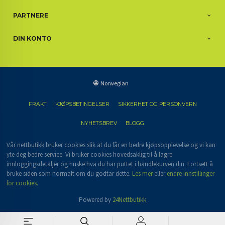
PARTNERE
DIN KONTO
Norwegian
FRAKT
KJØPSBETINGELSER
SIKKERHET OG PERSONVERN
NYHETSBREV
BLOGG
Vår nettbutikk bruker cookies slik at du får en bedre kjøpsopplevelse og vi kan
yte deg bedre service. Vi bruker cookies hovedsaklig til å lagre
innloggingsdetaljer og huske hva du har puttet i handlekurven din. Fortsett å
bruke siden som normalt om du godtar dette.
Les mer
eller
endre innstillinger
for cookies.
Powered by
24Nettbutikk