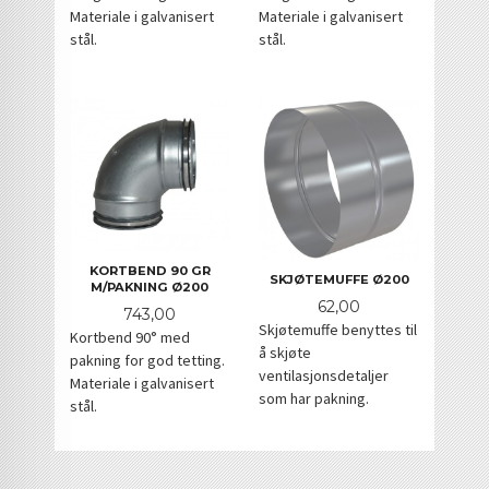
Materiale i galvanisert
Materiale i galvanisert
stål.
stål.
KORTBEND 90 GR
SKJØTEMUFFE Ø200
M/PAKNING Ø200
Pris
62,00
Pris
743,00
Skjøtemuffe benyttes til
Kortbend 90° med
å skjøte
pakning for god tetting.
ventilasjonsdetaljer
Materiale i galvanisert
som har pakning.
stål.