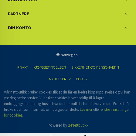
PARTNERE
DIN KONTO
Norwegian
FRAKT
KJØPSBETINGELSER
SIKKERHET OG PERSONVERN
NYHETSBREV
BLOGG
Vår nettbutikk bruker cookies slik at du får en bedre kjøpsopplevelse og vi kan
yte deg bedre service. Vi bruker cookies hovedsaklig til å lagre
innloggingsdetaljer og huske hva du har puttet i handlekurven din. Fortsett å
bruke siden som normalt om du godtar dette.
Les mer
eller
endre innstillinger
for cookies.
Powered by
24Nettbutikk