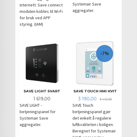
Systemair Save
internett. Save connect
aggregater.
modulen kobles til Wi-Fi
for bruk ved APP
styring. (IAM)
-7%
SAVE LIGHT SVART
SAVE TOUCH HMI HVIT
Pris
Tilbud
Rabatt
1 619,00
3 190,00
3 442,00
SAVE LIGHT -
SAVE Touch
betjeningspanel for
betjeningspanel gjør
Systemair Save
det enkelt å regulere
aggregater.
luftkvaliteten i boligen.
Beregnet for Systemair