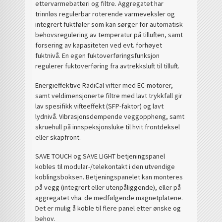
ettervarmebatteri og filtre. Aggregatet har
trinnløs regulerbar roterende varmeveksler og
integrert fuktføler som kan sørger for automatisk
behovsregulering av temperatur på tilluften, samt
forsering av kapasiteten ved evt. forhøyet
fuktnivå. En egen fuktoverføringsfunksjon
regulerer fuktoverføring fra avtrekksluft til tilluft.
Energieffektive RadiCal vifter med EC-motorer,
samt veldimensjonerte filtre med lavt trykkfall gir
lav spesifikk vifteeffekt (SFP-faktor) og lavt
lydnivå. Vibrasjonsdempende veggoppheng, samt
skruehull på innspeksjonsluke til hvit frontdeksel
eller skapfront.
SAVE TOUCH og SAVE LIGHT betjeningspanel
kobles til modular-/telekontakt i den utvendige
koblingsboksen. Betjeningspanelet kan monteres
på vegg (integrert eller utenpåliggende), eller på
aggregatet vha. de medfølgende magnetplatene.
Det er mulig å koble til flere panel etter ønske og
behov.