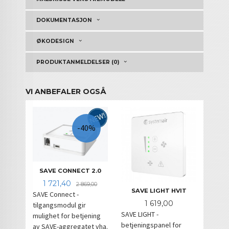
DOKUMENTASJON
ØKODESIGN
PRODUKTANMELDELSER (0)
VI ANBEFALER OGSÅ
-40%
SAVE CONNECT 2.0
Tilbud
Rabatt
1 721,40
2 869,00
SAVE LIGHT HVIT
SAVE Connect -
Pris
1 619,00
tilgangsmodul gir
SAVE LIGHT -
mulighet for betjening
betjeningspanel for
av SAVE-aggregatet vha.