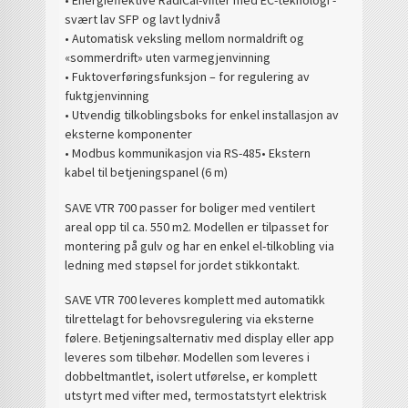
• Energieffektive RadiCal-vifter med EC-teknologi -
svært lav SFP og lavt lydnivå
• Automatisk veksling mellom normaldrift og
«sommerdrift» uten varmegjenvinning
• Fuktoverføringsfunksjon – for regulering av
fuktgjenvinning
• Utvendig tilkoblingsboks for enkel installasjon av
eksterne komponenter
• Modbus kommunikasjon via RS-485• Ekstern
kabel til betjeningspanel (6 m)
SAVE VTR 700 passer for boliger med ventilert
areal opp til ca. 550 m2. Modellen er tilpasset for
montering på gulv og har en enkel el-tilkobling via
ledning med støpsel for jordet stikkontakt.
SAVE VTR 700 leveres komplett med automatikk
tilrettelagt for behovsregulering via eksterne
følere. Betjeningsalternativ med display eller app
leveres som tilbehør. Modellen som leveres i
dobbeltmantlet, isolert utførelse, er komplett
utstyrt med vifter med, termostatstyrt elektrisk