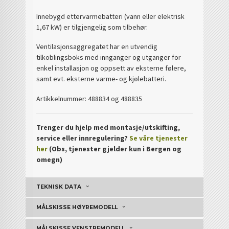
Innebygd ettervarmebatteri (vann eller elektrisk
1,67 kW) er tilgjengelig som tilbehør.
Ventilasjonsaggregatet har en utvendig
tilkoblingsboks med innganger og utganger for
enkel installasjon og oppsett av eksterne følere,
samt evt. eksterne varme- og kjølebatteri.
Artikkelnummer: 488834 og 488835
Trenger du hjelp med montasje/utskifting,
service eller innregulering?
Se våre tjenester
her
(Obs, tjenester gjelder kun i Bergen og
omegn)
TEKNISK DATA
MÅLSKISSE HØYREMODELL
MÅLSKISSE VENSTREMODELL