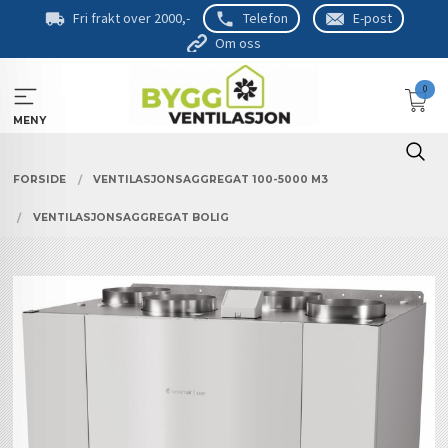
Gå
Fri frakt over 2000,-
Telefon
E-post
til
Om oss
innholdet
0
MENY
FORSIDE
VENTILASJONSAGGREGAT 100-5000 M3
VENTILASJONSAGGREGAT BOLIG