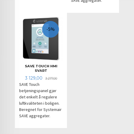
SAVE aggregater.
-5%
SAVE TOUCH HMI
SVART
Tilbud
Rabatt
3 129,00
3 277,00
SAVE Touch
betjeningspanel gjør
det enkelt å regulere
luftkvaliteten i boligen.
Beregnet for Systemair
SAVE aggregater.