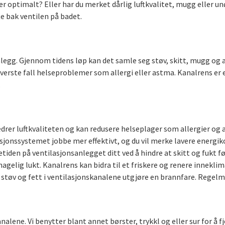
er optimalt? Eller har du merket dårlig luftkvalitet, mugg eller 
te bak ventilen på badet.
anlegg. Gjennom tidens løp kan det samle seg støv, skitt, mugg og 
og i verste fall helseproblemer som allergi eller astma. Kanalrens 
.
bedrer luftkvaliteten og kan redusere helseplager som allergier og 
asjonssystemet jobbe mer effektivt, og du vil merke lavere energik
tiden på ventilasjonsanlegget ditt ved å hindre at skitt og fukt fø
hagelig lukt. Kanalrens kan bidra til et friskere og renere inneklim
av støv og fett i ventilasjonskanalene utgjøre en brannfare. Regelm
nalene. Vi benytter blant annet børster, trykkl og eller sur for å