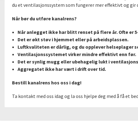
du et ventilasjonssystem som fungerer mer effektivt og gir 
Når bør du utføre kanalrens?
Når anlegget ikke har blitt renset på flere år. Ofte er 5
Det er økt støv i hjemmet eller på arbeidsplassen.
Luftkvaliteten er dårlig, og du opplever helseplager s
Ventilasjonssystemet virker mindre effektivt enn før.
Det er synlig mugg eller ubehagelig lukt i ventilasjo
Aggregatet ikke har vært i drift over tid.
Bestill kanalrens hos oss i dag!
Ta kontakt med oss idag og la oss hjelpe deg med å få et be