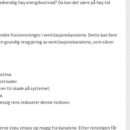
unødvendig høy energikostnad? Da kan det være på høy tid
andre forurensninger i ventilasjonskanalene. Dette kan føre
er en grundig rengjøring av ventilasjonskanalene, som sikrer
astma.
ostnader.
rer til skade på systemet.
a.
essig rens reduserer denne risikoen.
 fjerne støv, smuss og mugg fra kanalene. Etter rensingen får