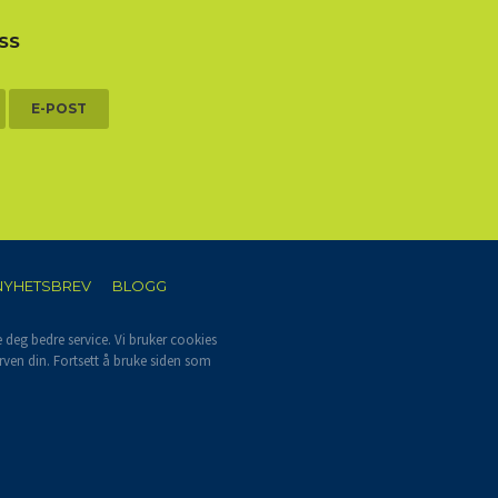
SS
E-POST
NYHETSBREV
BLOGG
e deg bedre service. Vi bruker cookies
rven din. Fortsett å bruke siden som