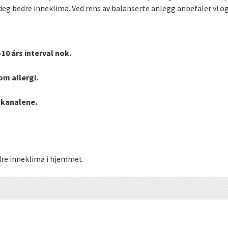
deg bedre inneklima. Ved rens av balanserte anlegg anbefaler vi og
-10 års interval nok.
om allergi.
nskanalene.
dre inneklima i hjemmet.