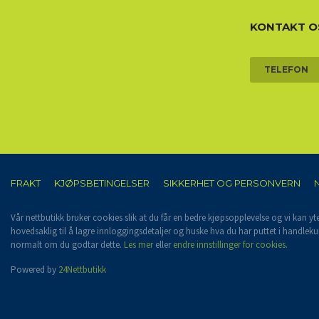
KONTAKT O
TELEFON
FRAKT
KJØPSBETINGELSER
SIKKERHET OG PERSONVERN
Vår nettbutikk bruker cookies slik at du får en bedre kjøpsopplevelse og vi kan yt
hovedsaklig til å lagre innloggingsdetaljer og huske hva du har puttet i handleku
normalt om du godtar dette.
Les mer
eller
endre innstillinger for cookies.
Powered by
24Nettbutikk