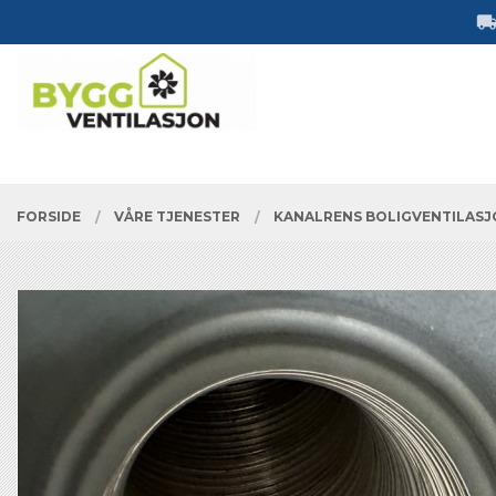
Gå
Lukk
til
innholdet
PRODUKTER
FORSIDE
VÅRE TJENESTER
KANALRENS BOLIGVENTILAS