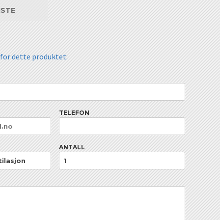
ISTE
 for dette produktet:
TELEFON
ANTALL