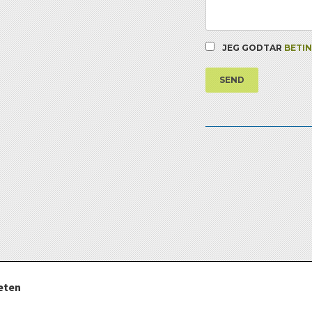
JEG GODTAR
BETI
SEND
teten