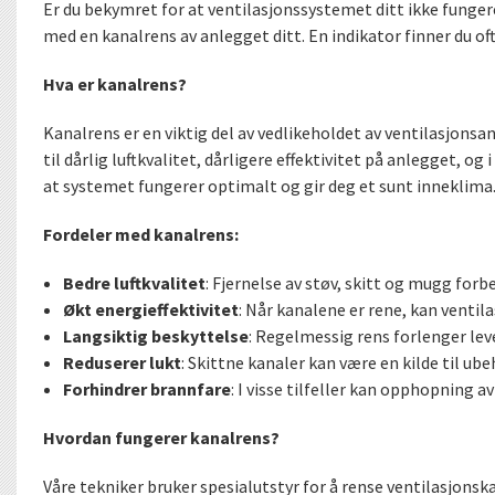
Er du bekymret for at ventilasjonssystemet ditt ikke funger
med en kanalrens av anlegget ditt. En indikator finner du of
Hva er kanalrens?
Kanalrens er en viktig del av vedlikeholdet av ventilasjons
til dårlig luftkvalitet, dårligere effektivitet på anlegget, 
at systemet fungerer optimalt og gir deg et sunt inneklima
Fordeler med kanalrens:
Bedre luftkvalitet
: Fjernelse av støv, skitt og mugg for
Økt energieffektivitet
: Når kanalene er rene, kan ventil
Langsiktig beskyttelse
: Regelmessig rens forlenger leve
Reduserer lukt
: Skittne kanaler kan være en kilde til ube
Forhindrer brannfare
: I visse tilfeller kan opphopning 
Hvordan fungerer kanalrens?
Våre tekniker bruker spesialutstyr for å rense ventilasjonska