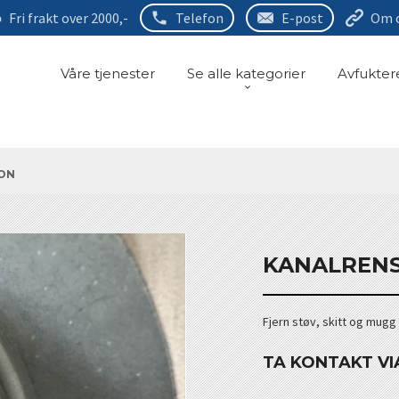
Fri frakt over 2000,-
Telefon
E-post
Om 
Våre tjenester
Se alle kategorier
Avfukter
JON
KANALRENS
Fjern støv, skitt og mugg
TA KONTAKT VI