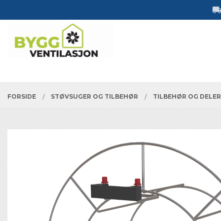
Gå
Lukk
til
innholdet
PRODUKTER
FORSIDE
STØVSUGER OG TILBEHØR
TILBEHØR OG DELE