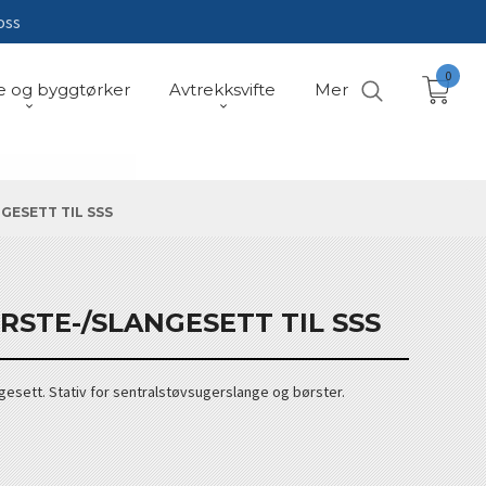
oss
0
e og byggtørker
Avtrekksvifte
Mer
GESETT TIL SSS
STE-/SLANGESETT TIL SSS
ngesett. Stativ for sentralstøvsugerslange og børster.