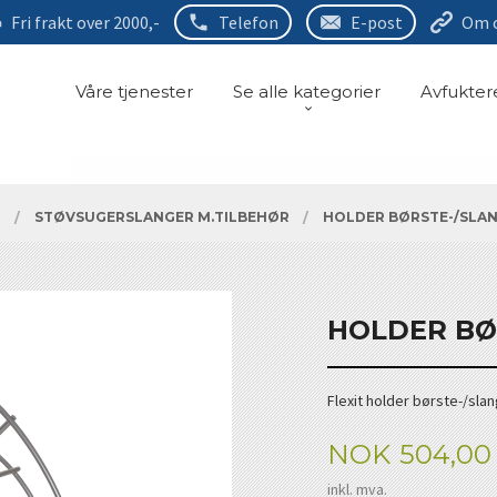
Fri frakt over 2000,-
Telefon
E-post
Om 
Våre tjenester
Se alle kategorier
Avfukter
R
STØVSUGERSLANGER M.TILBEHØR
HOLDER BØRSTE-/SLAN
HOLDER BØR
Flexit holder børste-/sla
Pris
NOK
504,00
inkl. mva.