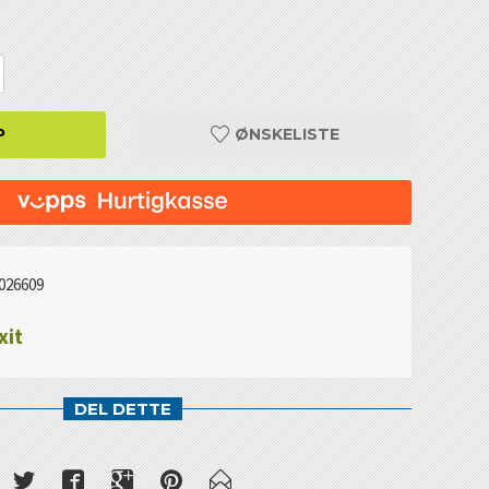
P
ØNSKELISTE
026609
xit
DEL DETTE