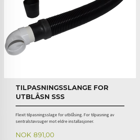
TILPASNINGSSLANGE FOR
UTBLÅSN SSS
Flexit tilpasningsslage for utblåsing. For tilpasning av
sentralstøvsuger mot eldre installasjoner.
Pris
NOK
891,00