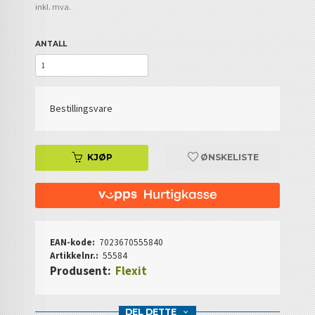
inkl. mva.
ANTALL
Bestillingsvare
KJØP
ØNSKELISTE
EAN-kode:
7023670555840
Artikkelnr.:
55584
Produsent:
Flexit
DEL DETTE