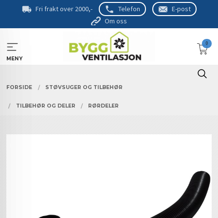
Gå
Fri frakt over 2000,-
Telefon
E-post
til
Om oss
innholdet
0
MENY
FORSIDE
STØVSUGER OG TILBEHØR
TILBEHØR OG DELER
RØRDELER