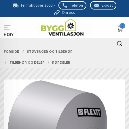
Gå
Fri frakt over 2000,-
Telefon
E-post
til
Om oss
innholdet
0
MENY
FORSIDE
STØVSUGER OG TILBEHØR
TILBEHØR OG DELER
RØRDELER