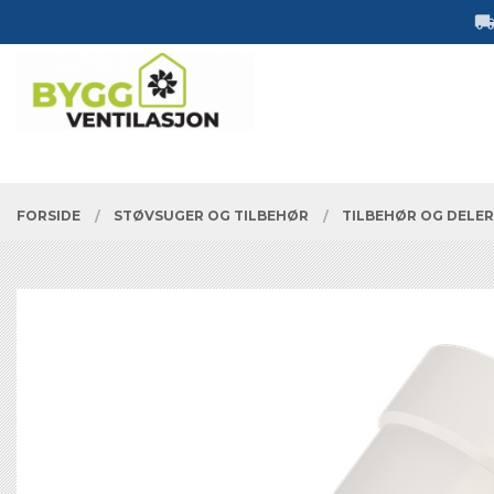
Gå
Lukk
til
innholdet
PRODUKTER
FORSIDE
STØVSUGER OG TILBEHØR
TILBEHØR OG DELE