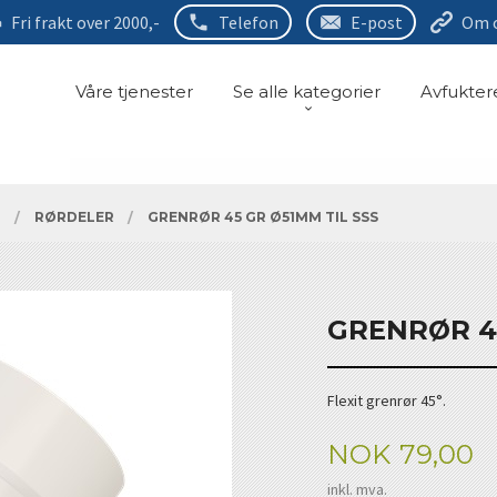
Fri frakt over 2000,-
Telefon
E-post
Om 
Våre tjenester
Se alle kategorier
Avfukter
R
RØRDELER
GRENRØR 45 GR Ø51MM TIL SSS
GRENRØR 45
Flexit grenrør 45°.
Pris
NOK
79,00
inkl. mva.