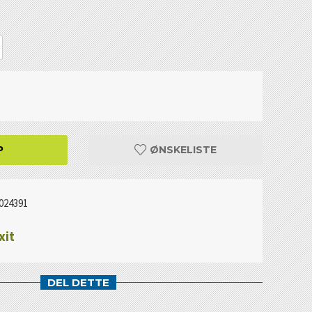
P
ØNSKELISTE
024391
xit
DEL DETTE