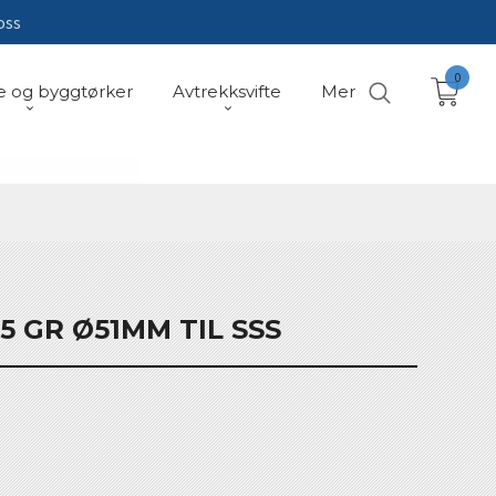
oss
0
e og byggtørker
Avtrekksvifte
Mer
 GR Ø51MM TIL SSS