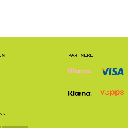
EN
PARTNERE
SS