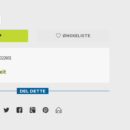
P
ØNSKELISTE
022601
xit
DEL DETTE