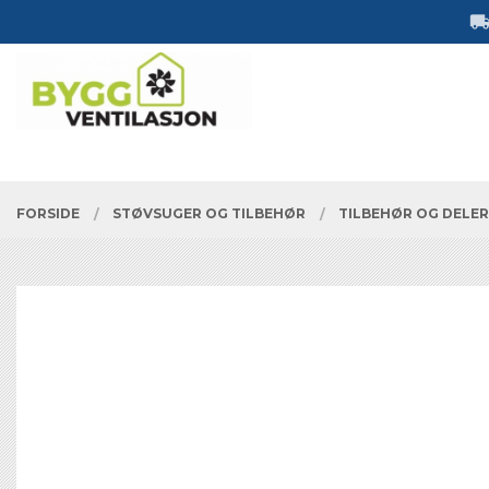
Gå
Lukk
til
innholdet
PRODUKTER
FORSIDE
STØVSUGER OG TILBEHØR
TILBEHØR OG DELE