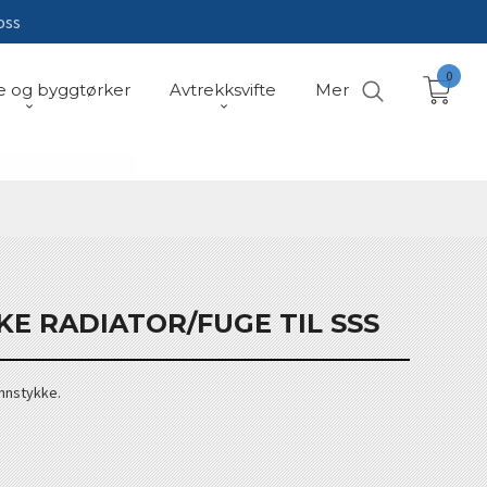
oss
0
e og byggtørker
Avtrekksvifte
Mer
E RADIATOR/FUGE TIL SSS
unnstykke.