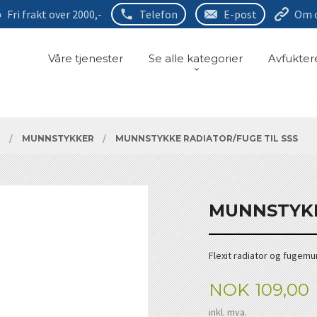
Fri frakt over 2000,-
Telefon
E-post
Om 
Våre tjenester
Se alle kategorier
Avfukter
R
MUNNSTYKKER
MUNNSTYKKE RADIATOR/FUGE TIL SSS
MUNNSTYKK
Flexit radiator og fugem
Pris
NOK
109,00
inkl. mva.