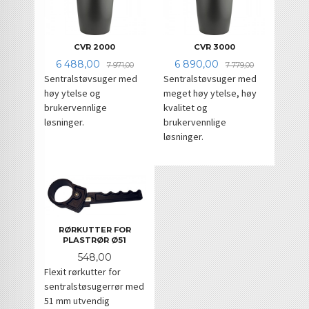
CVR 2000
CVR 3000
Tilbud
Rabatt
Tilbud
Rabatt
6 488,00
6 890,00
7 971,00
7 779,00
Sentralstøvsuger med
Sentralstøvsuger med
høy ytelse og
meget høy ytelse, høy
brukervennlige
kvalitet og
løsninger.
brukervennlige
løsninger.
RØRKUTTER FOR
PLASTRØR Ø51
Pris
548,00
Flexit rørkutter for
sentralstøsugerrør med
51 mm utvendig