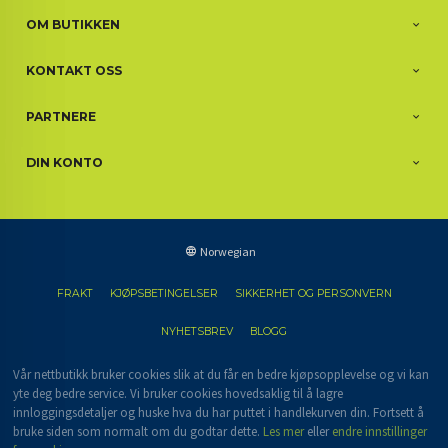
OM BUTIKKEN
KONTAKT OSS
PARTNERE
DIN KONTO
Norwegian
FRAKT
KJØPSBETINGELSER
SIKKERHET OG PERSONVERN
NYHETSBREV
BLOGG
Vår nettbutikk bruker cookies slik at du får en bedre kjøpsopplevelse og vi kan
yte deg bedre service. Vi bruker cookies hovedsaklig til å lagre
innloggingsdetaljer og huske hva du har puttet i handlekurven din. Fortsett å
bruke siden som normalt om du godtar dette.
Les mer
eller
endre innstillinger