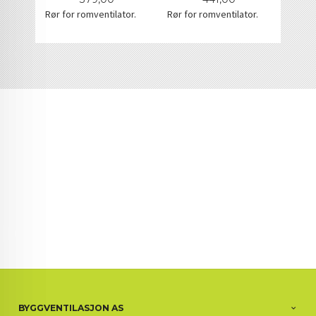
Rør for romventilator.
Rør for romventilator.
BYGGVENTILASJON AS