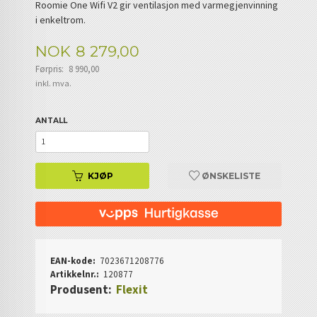
Roomie One Wifi V2 gir ventilasjon med varmegjenvinning
i enkeltrom.
Tilbud
NOK
8 279,00
Førpris:
8 990,00
Rabatt
inkl. mva.
ANTALL
KJØP
ØNSKELISTE
EAN-kode:
7023671208776
Artikkelnr.:
120877
Produsent:
Flexit