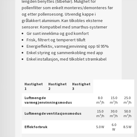
lengden benyttes (tilbehør). Mulighet for
pollenfilter som enkelt monteres/demonteres før
og etter pollensesong. Utvendig kappe i
grålakkert aluminium. Kan tilkobles eksterne
sensorer. Kompatibel med smarthus-systemer
Gir sunt inneklima og god komfort
Frisk, filtrert og temperert tilluft
Energieffektiv, varmegjenvinning opp til 95%
Enkel styring og sammenkobling med app
Enkel installasjon, med tilkoblet strømkabel
Hastighet
Hastighet
Hastighet
1
2
3
Luftmengde
8.0
15.0
25.0
varmegjenvinningsmodus
m³/h
m³/h
m³/h
15.0
30.0
50.0
Luftmengde ventilasjonsmodus
m³/h
m³/h
m³/h
6.0
Effekforbruk
5.0 W
8.5 W
W