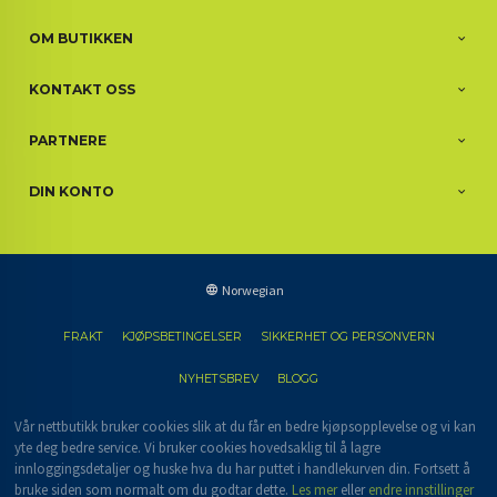
OM BUTIKKEN
KONTAKT OSS
PARTNERE
DIN KONTO
Norwegian
FRAKT
KJØPSBETINGELSER
SIKKERHET OG PERSONVERN
NYHETSBREV
BLOGG
Vår nettbutikk bruker cookies slik at du får en bedre kjøpsopplevelse og vi kan
yte deg bedre service. Vi bruker cookies hovedsaklig til å lagre
innloggingsdetaljer og huske hva du har puttet i handlekurven din. Fortsett å
bruke siden som normalt om du godtar dette.
Les mer
eller
endre innstillinger