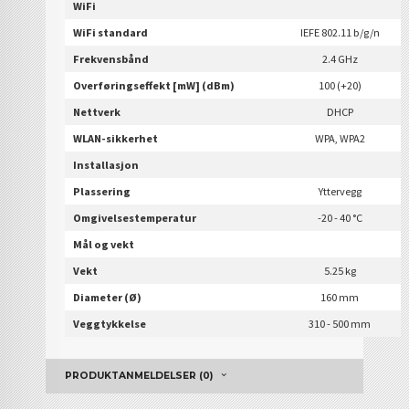
WiFi
WiFi standard
IEFE 802.11 b/g/n
Frekvensbånd
2.4 GHz
Overføringseffekt [mW] (dBm)
100 (+20)
Nettverk
DHCP
WLAN-sikkerhet
WPA, WPA2
Installasjon
Plassering
Yttervegg
Omgivelsestemperatur
-20 - 40 °C
Mål og vekt
Vekt
5.25 kg
Diameter (Ø)
160 mm
Veggtykkelse
310 - 500 mm
PRODUKTANMELDELSER (0)