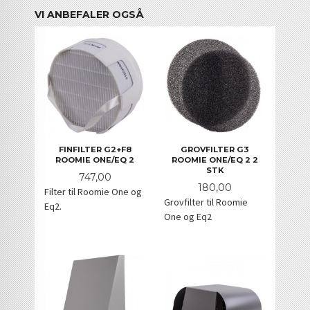
VI ANBEFALER OGSÅ
FINFILTER G2+F8
GROVFILTER G3
ROOMIE ONE/EQ 2
ROOMIE ONE/EQ 2 2
STK
Pris
747,00
Pris
180,00
Filter til Roomie One og
Grovfilter til Roomie
Eq2.
One og Eq2