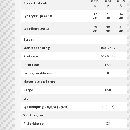
0.035
0.04
0.059
Strømforbruk
A
A
A
12
23
34
Lydtrykk Lp(A) 3m
dB
dB
dB
29
40
51
Lydeffekt Lw(A)
dB
dB
dB
Strøm
Merkespenning
100 - 240 V
Frekvens
50 - 60 Hz
IP-klasse
IP24
Isolasjonsklasse
II
Materiale og farge
Farge
Hvit
Lyd
Lyddemping Dn,e,w (C;Ctr)
41 (-1;-3)
Ventilasjon
Filterklasse
G3