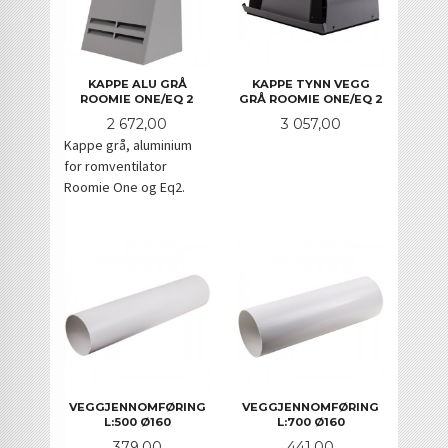
KAPPE ALU GRÅ
KAPPE TYNN VEGG
ROOMIE ONE/EQ 2
GRÅ ROOMIE ONE/EQ 2
Pris
Pris
2 672,00
3 057,00
Kappe grå, aluminium
for romventilator
Roomie One og Eq2.
VEGGJENNOMFØRING
VEGGJENNOMFØRING
L:500 Ø160
L:700 Ø160
Pris
Pris
379,00
441,00