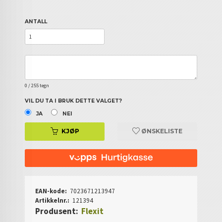
ANTALL
0
/ 255 tegn
VIL DU TA I BRUK DETTE VALGET?
JA
NEI
KJØP
ØNSKELISTE
EAN-kode:
7023671213947
Artikkelnr.:
121394
Produsent:
Flexit