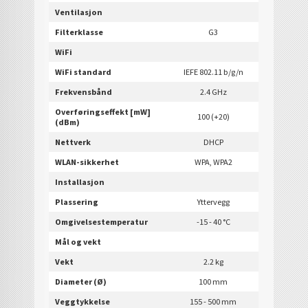
Ventilasjon
Filterklasse
G3
WiFi
WiFi standard
IEFE 802.11 b/g/n
Frekvensbånd
2.4 GHz
Overføringseffekt [mW]
100 (+20)
(dBm)
Nettverk
DHCP
WLAN-sikkerhet
WPA, WPA2
Installasjon
Plassering
Yttervegg
Omgivelsestemperatur
-15 - 40 °C
Mål og vekt
Vekt
2.2 kg
Diameter (Ø)
100 mm
Veggtykkelse
155 - 500 mm