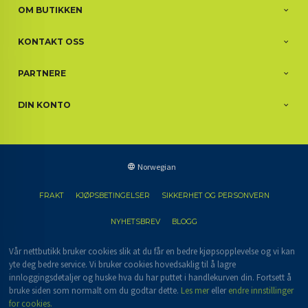
OM BUTIKKEN
KONTAKT OSS
PARTNERE
DIN KONTO
Norwegian
FRAKT
KJØPSBETINGELSER
SIKKERHET OG PERSONVERN
NYHETSBREV
BLOGG
Vår nettbutikk bruker cookies slik at du får en bedre kjøpsopplevelse og vi kan
yte deg bedre service. Vi bruker cookies hovedsaklig til å lagre
innloggingsdetaljer og huske hva du har puttet i handlekurven din. Fortsett å
bruke siden som normalt om du godtar dette.
Les mer
eller
endre innstillinger
for cookies.