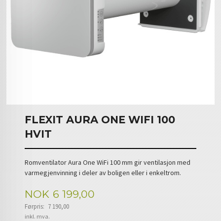
FLEXIT AURA ONE WIFI 100
HVIT
Romventilator Aura One WiFi 100 mm gir ventilasjon med
varmegjenvinning i deler av boligen eller i enkeltrom.
Tilbud
NOK
6 199,00
Førpris:
7 190,00
Rabatt
inkl. mva.