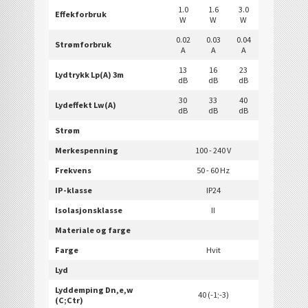
1.0
1.6
3.0
Effekforbruk
W
W
W
0.02
0.03
0.04
Strømforbruk
A
A
A
13
16
23
Lydtrykk Lp(A) 3m
dB
dB
dB
30
33
40
Lydeffekt Lw(A)
dB
dB
dB
Strøm
Merkespenning
100 - 240 V
Frekvens
50 - 60 Hz
IP-klasse
IP24
Isolasjonsklasse
II
Materiale og farge
Farge
Hvit
Lyd
Lyddemping Dn,e,w
40 (-1;-3)
(C;Ctr)