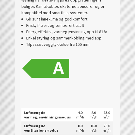
boliger. Kan tilkobles eksterne sensorer og er
kompatibel med smarthus-systemer.
Gir sunt inneklima og god komfort
Frisk, filtrert og temperert tilluft
Energieffektiv, varmegjenvinning opp til 81%
Enkel styring og sammenkobling med app
Tilpasset veggtykkelse fra 155 mm
Luftmengde
4.0
8.0
13.0
varmegjenvinningsmodus
m³/h
m³/h
m³/h
Luftmengde
8.0
16.0
25.0
ventilasjonsmodus
m³/h
m³/h
m³/h