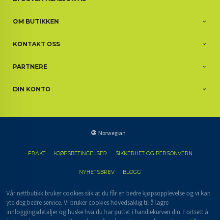
OM BUTIKKEN
KONTAKT OSS
PARTNERE
DIN KONTO
Norwegian
FRAKT
KJØPSBETINGELSER
SIKKERHET OG PERSONVERN
NYHETSBREV
BLOGG
Vår nettbutikk bruker cookies slik at du får en bedre kjøpsopplevelse og vi kan
yte deg bedre service. Vi bruker cookies hovedsaklig til å lagre
innloggingsdetaljer og huske hva du har puttet i handlekurven din. Fortsett å