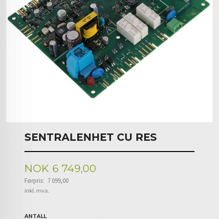
SENTRALENHET CU RES
Tilbud
NOK
6 749,00
Førpris:
7 099,00
Rabatt
inkl. mva.
ANTALL