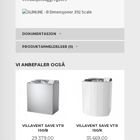
DOKUMENTASJON
PRODUKTANMELDELSER (0)
VI ANBEFALER OGSÅ
VILLAVENT SAVE VTR
VILLAVENT SAVE VTR
150/B
150/K
Pris
Pris
29 379,00
35 669,00