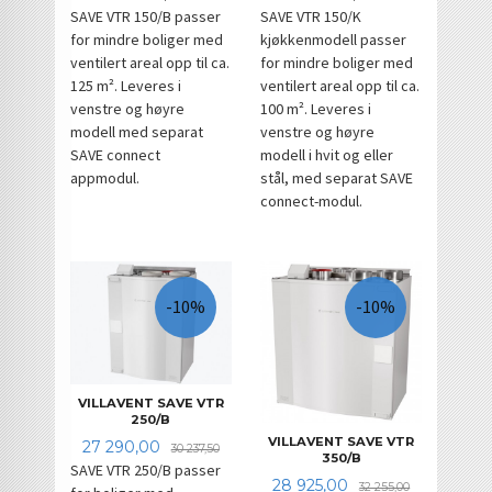
SAVE VTR 150/B passer
SAVE VTR 150/K
for mindre boliger med
kjøkkenmodell passer
ventilert areal opp til ca.
for mindre boliger med
125 m². Leveres i
ventilert areal opp til ca.
venstre og høyre
100 m². Leveres i
modell med separat
venstre og høyre
SAVE connect
modell i hvit og eller
appmodul.
stål, med separat SAVE
connect-modul.
-10%
-10%
VILLAVENT SAVE VTR
250/B
VILLAVENT SAVE VTR
Tilbud
Rabatt
27 290,00
30 237,50
350/B
SAVE VTR 250/B passer
Tilbud
Rabatt
28 925,00
32 255,00