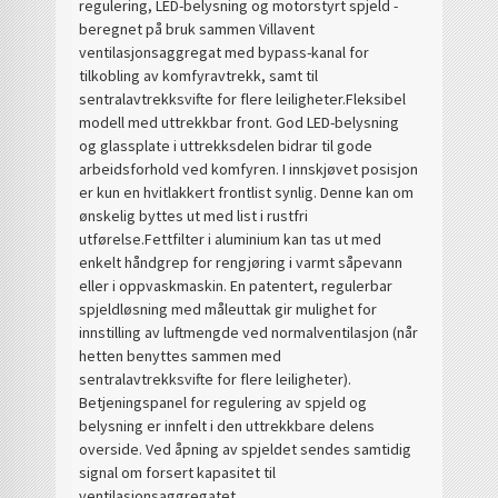
regulering, LED-belysning og motorstyrt spjeld -
beregnet på bruk sammen Villavent
ventilasjonsaggregat med bypass-kanal for
tilkobling av komfyravtrekk, samt til
sentralavtrekksvifte for flere leiligheter.
Fleksibel
modell med uttrekkbar front. God LED-belysning
og glassplate i uttrekksdelen bidrar til gode
arbeidsforhold ved komfyren. I innskjøvet posisjon
er kun en hvitlakkert frontlist synlig. Denne kan om
ønskelig byttes ut med list i rustfri
utførelse.
Fettfilter i aluminium kan tas ut med
enkelt håndgrep for rengjøring i varmt såpevann
eller i oppvaskmaskin. En patentert, regulerbar
spjeldløsning med måleuttak gir mulighet for
innstilling av luftmengde ved normalventilasjon (når
hetten benyttes sammen med
sentralavtrekksvifte for flere leiligheter).
Betjeningspanel for regulering av spjeld og
belysning er innfelt i den uttrekkbare delens
overside. Ved åpning av spjeldet sendes samtidig
signal om forsert kapasitet til
ventilasjonsaggregatet.