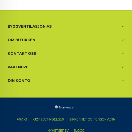
BYGGVENTILASJON AS
OM BUTIKKEN
KONTAKT OSS
PARTNERE
DIN KONTO
Norwegian
FRAKT
KJØPSBETINGELSER
SIKKERHET OG PERSONVERN
NYHETSBREV
BLOGG