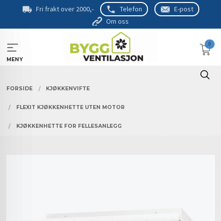
Gå
Fri frakt over 2000,-
Telefon
E-post
til
Om oss
innholdet
0
MENY
FORSIDE
KJØKKENVIFTE
FLEXIT KJØKKENHETTE UTEN MOTOR
KJØKKENHETTE FOR FELLESANLEGG