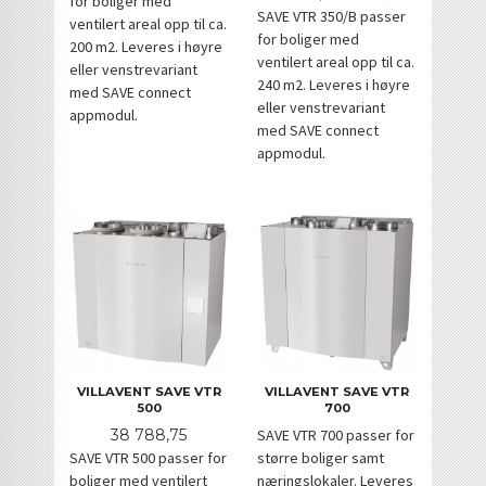
for boliger med
SAVE VTR 350/B passer
ventilert areal opp til ca.
for boliger med
200 m2. Leveres i høyre
ventilert areal opp til ca.
eller venstrevariant
240 m2. Leveres i høyre
med SAVE connect
eller venstrevariant
appmodul.
med SAVE connect
appmodul.
VILLAVENT SAVE VTR
VILLAVENT SAVE VTR
500
700
Pris
38 788,75
SAVE VTR 700 passer for
SAVE VTR 500 passer for
større boliger samt
boliger med ventilert
næringslokaler. Leveres