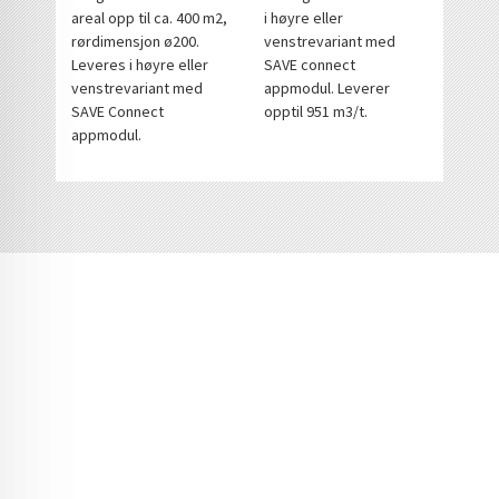
areal opp til ca. 400 m2,
i høyre eller
rørdimensjon ø200.
venstrevariant med
Leveres i høyre eller
SAVE connect
venstrevariant med
appmodul. Leverer
SAVE Connect
opptil 951 m3/t.
appmodul.