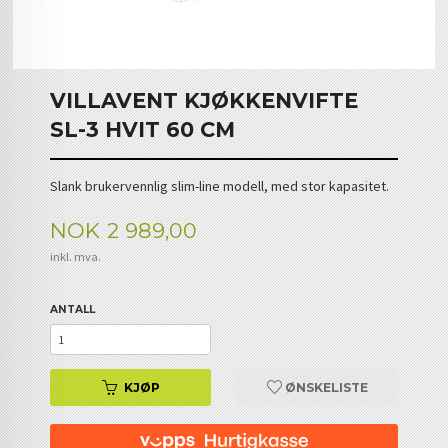
VILLAVENT KJØKKENVIFTE
SL-3 HVIT 60 CM
Slank brukervennlig slim-line modell, med stor kapasitet.
Pris
NOK
2 989,00
inkl. mva.
ANTALL
KJØP
ØNSKELISTE