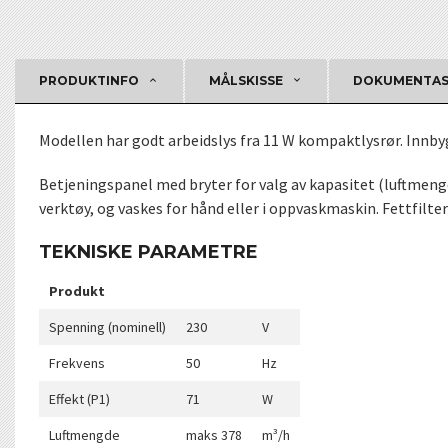
PRODUKTINFO
MÅLSKISSE
DOKUMENTA
Modellen har godt arbeidslys fra 11 W kompaktlysrør. Innb
Betjeningspanel med bryter for valg av kapasitet (luftmengde
verktøy, og vaskes for hånd eller i oppvaskmaskin. Fettfilt
TEKNISKE PARAMETRE
Produkt
Spenning (nominell)
230
V
Frekvens
50
Hz
Effekt (P1)
71
W
Luftmengde
maks 378
m³/h