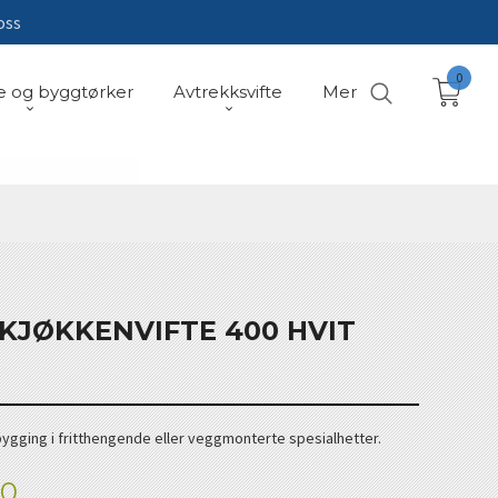
oss
0
e og byggtørker
Avtrekksvifte
Mer
KJØKKENVIFTE 400 HVIT
bygging i fritthengende eller veggmonterte spesialhetter.
00