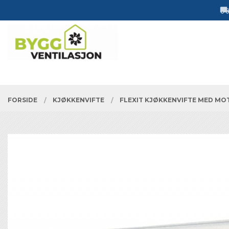
Gå
Lukk
til
innholdet
PRODUKTER
FORSIDE
KJØKKENVIFTE
FLEXIT KJØKKENVIFTE MED MO