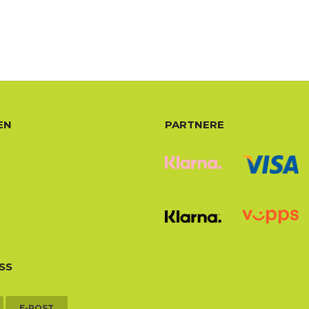
EN
PARTNERE
SS
E-POST