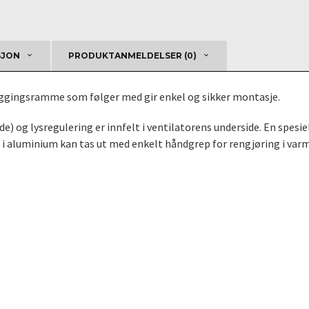
SJON
PRODUKTANMELDELSER (0)
yggingsramme som følger med gir enkel og sikker montasje.
) og lysregulering er innfelt i ventilatorens underside. En spesiel
er i aluminium kan tas ut med enkelt håndgrep for rengjøring i var