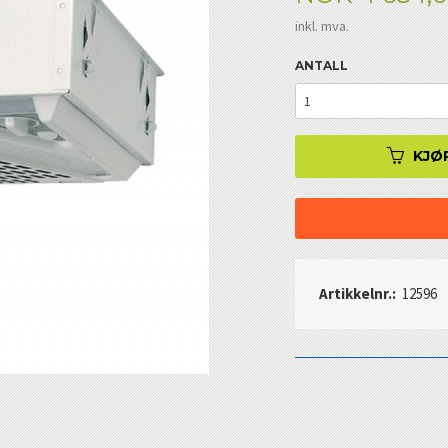
inkl. mva.
ANTALL
KJØ
Artikkelnr.:
12596