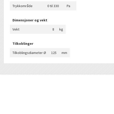
Trykkområde
0 til 330
Pa
Dimensjoner og vekt
Vekt
8
kg
Tilkoblinger
Tilkoblingsdiameter Ø
125
mm