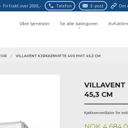
Fri frakt over 2000,-
Telefon
E-post
Om 
Våre tjenester
Se alle kategorier
Avfukter
TOR
VILLAVENT KJØKKENVIFTE 400 HVIT 45,3 CM
VILLAVENT 
45,3 CM
Kjøkkenventilator for inn
Pris
NOK
4 684,