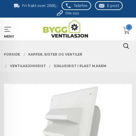
Gå
Fri frakt over 2000,-
Telefon
E-post
til
Om oss
innholdet
0
MENY
FORSIDE
KAPPER, RISTER OG VENTILER
VENTILASJONSRIST
SJALUSIRIST I PLAST M.KARM