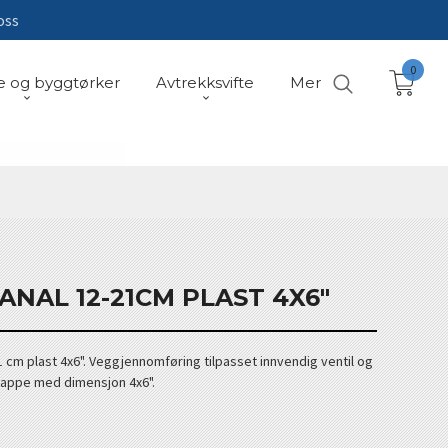
oss
0
e og byggtørker
Avtrekksvifte
Mer
NAL 12-21CM PLAST 4X6"
1 cm plast 4x6". Veggjennomføring tilpasset innvendig ventil og
r kappe med dimensjon 4x6".