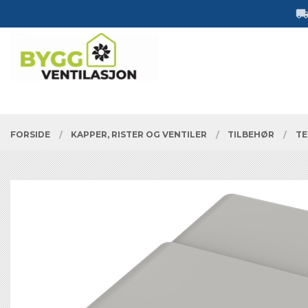
Gå
Lukk
til
innholdet
PRODUKTER
FORSIDE
KAPPER, RISTER OG VENTILER
TILBEHØR
TE