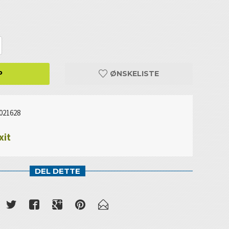
P
ØNSKELISTE
021628
xit
DEL DETTE