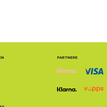
EN
PARTNERE
SS