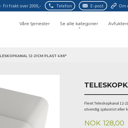
Fri frakt over 2000,-
Telefon
E-post
Om 
Våre tjenester
Se alle kategorier
Avfukter
LESKOPKANAL 12-21CM PLAST 4X6"
TELESKOPKA
Flexit Teleskopkanal 12-2
utvendig sjalusirist elle
Pris
NOK
128,00