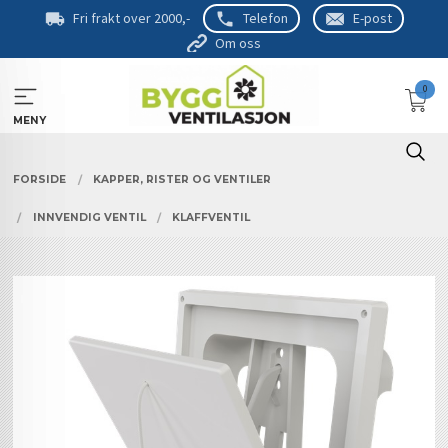
Gå
Fri frakt over 2000,-
Telefon
E-post
til
Om oss
innholdet
0
MENY
FORSIDE
KAPPER, RISTER OG VENTILER
INNVENDIG VENTIL
KLAFFVENTIL