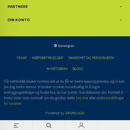
PARTNERE
DIN KONTO
Norwegian
FRAKT
KJØPSBETINGELSER
SIKKERHET OG PERSONVERN
NYHETSBREV
BLOGG
Vår nettbutikk bruker cookies slik at du får en bedre kjøpsopplevelse og vi kan
yte deg bedre service. Vi bruker cookies hovedsaklig til å lagre
innloggingsdetaljer og huske hva du har puttet i handlekurven din. Fortsett å
bruke siden som normalt om du godtar dette.
Les mer
eller
endre innstillinger
for cookies.
Powered by
24Nettbutikk