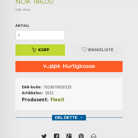
Pris
NOK
186,00
inkl. mva.
ANTALL
KJØP
ØNSKELISTE
EAN-kode:
7023670020225
Artikkelnr.:
2022
Produsent:
Flexit
DEL DETTE