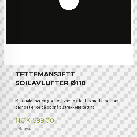
TETTEMANSJETT
SOILAVLUFTER Ø110
Materialet har en god tøylighet og festes med tape som
gjør det enkelt å oppnå tilstrekkelig tetting.
Pris
NOK
599,00
inkl. mva.