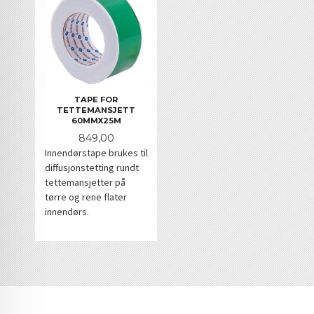
TAPE FOR
TETTEMANSJETT
60MMX25M
Pris
849,00
Innendørstape brukes til
diffusjonstetting rundt
tettemansjetter på
tørre og rene flater
innendørs.