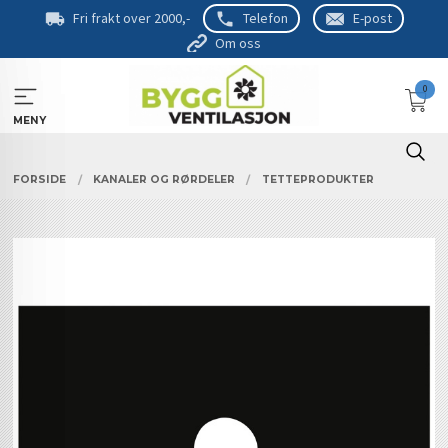
Gå
Fri frakt over 2000,-
Telefon
E-post
til
Om oss
innholdet
0
MENY
FORSIDE
KANALER OG RØRDELER
TETTEPRODUKTER