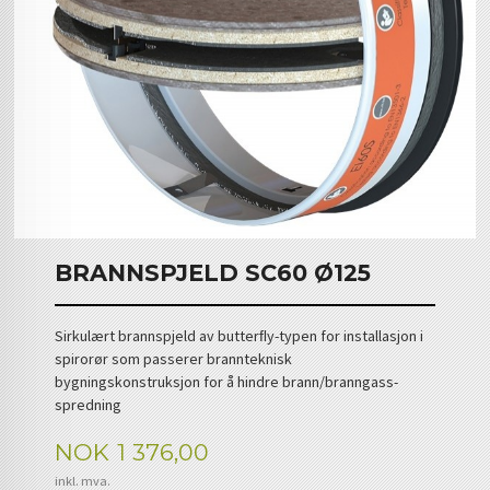
BRANNSPJELD SC60 Ø125
Sirkulært brannspjeld av butterﬂy-typen for installasjon i
spirorør som passerer brannteknisk
bygningskonstruksjon for å hindre brann/branngass-
spredning
Pris
NOK
1 376,00
inkl. mva.