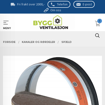
Gå
Fri frakt over 2000,-
Telefon
E-post
til
Om oss
innholdet
0
MENY
FORSIDE
KANALER OG RØRDELER
SPJELD