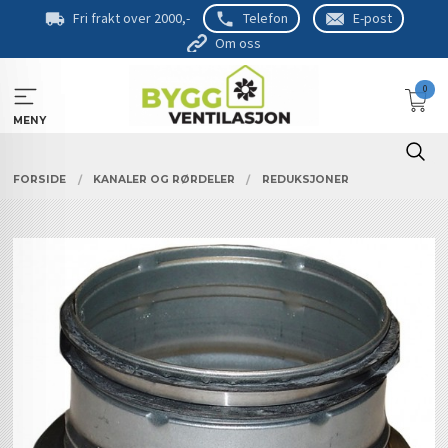
Gå
Fri frakt over 2000,-
Telefon
E-post
til
Om oss
innholdet
0
MENY
FORSIDE
KANALER OG RØRDELER
REDUKSJONER