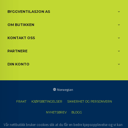
BYGGVENTILASJON AS
OM BUTIKKEN
KONTAKT OSS
PARTNERE
DIN KONTO
Norwegian
FRAKT
KJØPSBETINGELSER
SIKKERHET OG PERSONVERN
NYHETSBREV
BLOGG
Vår nettbutikk bruker cookies slik at du får en bedre kjøpsopplevelse og vi kan