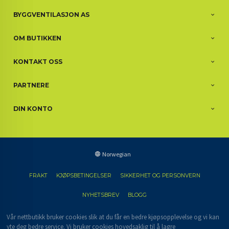
BYGGVENTILASJON AS
OM BUTIKKEN
KONTAKT OSS
PARTNERE
DIN KONTO
Norwegian
FRAKT
KJØPSBETINGELSER
SIKKERHET OG PERSONVERN
NYHETSBREV
BLOGG
Vår nettbutikk bruker cookies slik at du får en bedre kjøpsopplevelse og vi kan
yte deg bedre service. Vi bruker cookies hovedsaklig til å lagre