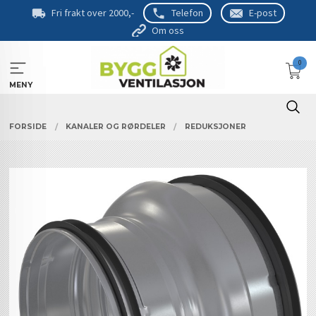
Gå
Fri frakt over 2000,-
Telefon
E-post
til
Om oss
innholdet
0
MENY
FORSIDE
KANALER OG RØRDELER
REDUKSJONER