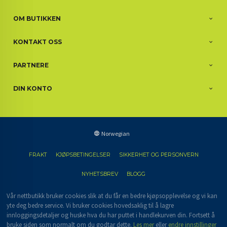
OM BUTIKKEN
KONTAKT OSS
PARTNERE
DIN KONTO
Norwegian
FRAKT
KJØPSBETINGELSER
SIKKERHET OG PERSONVERN
NYHETSBREV
BLOGG
Vår nettbutikk bruker cookies slik at du får en bedre kjøpsopplevelse og vi kan
yte deg bedre service. Vi bruker cookies hovedsaklig til å lagre
innloggingsdetaljer og huske hva du har puttet i handlekurven din. Fortsett å
bruke siden som normalt om du godtar dette.
Les mer
eller
endre innstillinger