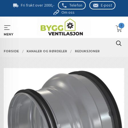
Gå
Fri frakt over 2000,-
Telefon
E-post
til
Om oss
innholdet
0
MENY
FORSIDE
KANALER OG RØRDELER
REDUKSJONER