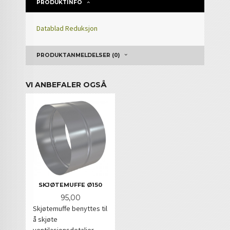
PRODUKTINFO
Datablad Reduksjon
PRODUKTANMELDELSER (0)
VI ANBEFALER OGSÅ
SKJØTEMUFFE Ø150
Pris
95,00
Skjøtemuffe benyttes til
å skjøte