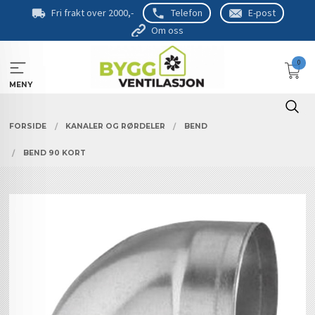
Gå
Fri frakt over 2000,-
Telefon
E-post
til
Om oss
innholdet
0
MENY
FORSIDE
KANALER OG RØRDELER
BEND
BEND 90 KORT