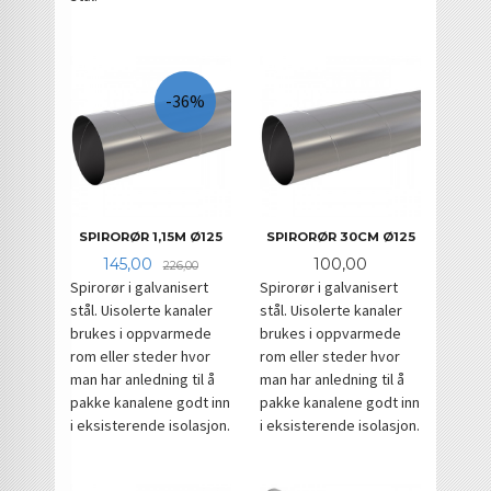
-36%
SPIRORØR 1,15M Ø125
SPIRORØR 30CM Ø125
Tilbud
Rabatt
Pris
145,00
100,00
226,00
Spirorør i galvanisert
Spirorør i galvanisert
stål. Uisolerte kanaler
stål. Uisolerte kanaler
brukes i oppvarmede
brukes i oppvarmede
rom eller steder hvor
rom eller steder hvor
man har anledning til å
man har anledning til å
pakke kanalene godt inn
pakke kanalene godt inn
i eksisterende isolasjon.
i eksisterende isolasjon.