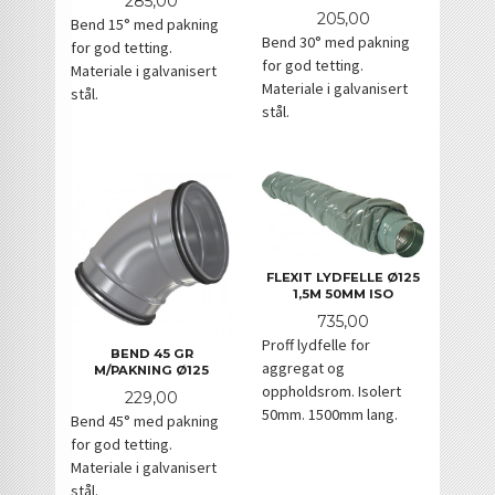
285,00
Pris
205,00
Bend 15° med pakning
Bend 30° med pakning
for god tetting.
for god tetting.
Materiale i galvanisert
Materiale i galvanisert
stål.
stål.
FLEXIT LYDFELLE Ø125
1,5M 50MM ISO
Pris
735,00
Proff lydfelle for
BEND 45 GR
aggregat og
M/PAKNING Ø125
oppholdsrom. Isolert
Pris
229,00
50mm. 1500mm lang.
Bend 45° med pakning
for god tetting.
Materiale i galvanisert
stål.