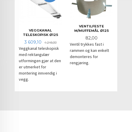
VENTILFESTE
VEGGKANAL
M/MUFFEMÅL Ø125
TELESKOPISK Ø125
Pris
82,00
Tilbud
Rabatt
3 609,10
4 246,00
Ventil trykkes fast i
Veggkanal teleskopisk
rammen og kan enkelt
med rektangulær
demonteres for
utformingen gjør at den
rengjøring.
er utmerket for
montering innvendig i
vegg.