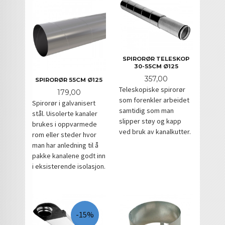
SPIRORØR TELESKOP
30-55CM Ø125
Pris
357,00
SPIRORØR 55CM Ø125
Teleskopiske spirorør
Pris
179,00
som forenkler arbeidet
Spirorør i galvanisert
samtidig som man
stål. Uisolerte kanaler
slipper støy og kapp
brukes i oppvarmede
ved bruk av kanalkutter.
rom eller steder hvor
man har anledning til å
pakke kanalene godt inn
i eksisterende isolasjon.
-15%