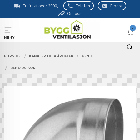
Gå
Fri frakt over 2000,-
Telefon
E-post
til
Om oss
innholdet
0
MENY
FORSIDE
KANALER OG RØRDELER
BEND
BEND 90 KORT