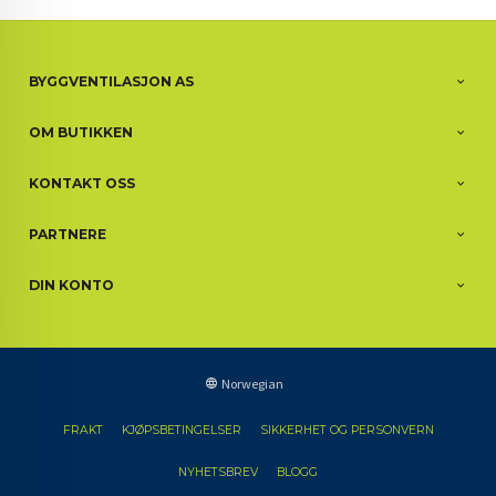
BYGGVENTILASJON AS
OM BUTIKKEN
KONTAKT OSS
PARTNERE
DIN KONTO
Norwegian
FRAKT
KJØPSBETINGELSER
SIKKERHET OG PERSONVERN
NYHETSBREV
BLOGG