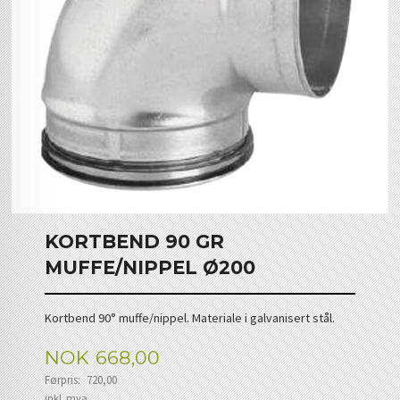
KORTBEND 90 GR
MUFFE/NIPPEL Ø200
Kortbend 90° muffe/nippel. Materiale i galvanisert stål.
Tilbud
NOK
668,00
Førpris:
720,00
Rabatt
inkl. mva.