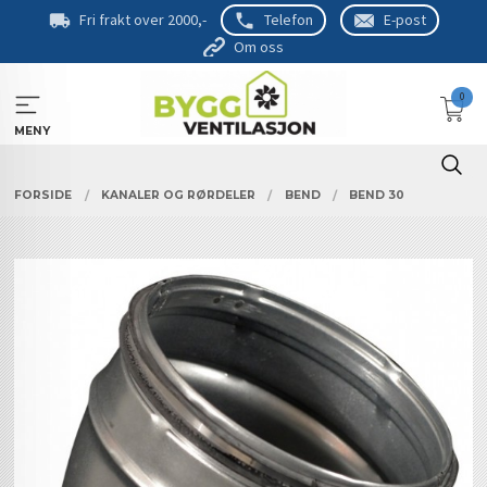
Gå
Fri frakt over 2000,-
Telefon
E-post
til
Om oss
innholdet
0
MENY
FORSIDE
KANALER OG RØRDELER
BEND
BEND 30