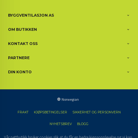
BYGGVENTILASJON AS
OM BUTIKKEN
KONTAKT OSS
PARTNERE
DIN KONTO
Norwegian
FRAKT
KJØPSBETINGELSER
SIKKERHET OG PERSONVERN
NYHETSBREV
BLOGG
Vår nettbutikk bruker cookies slik at du får en bedre kjøpsopplevelse og vi kan