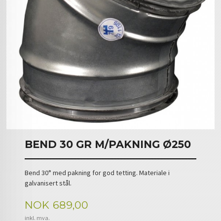
BEND 30 GR M/PAKNING Ø250
Bend 30° med pakning for god tetting. Materiale i
galvanisert stål.
Pris
NOK
689,00
inkl. mva.