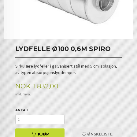
LYDFELLE Ø100 0,6M SPIRO
Sirkulære lydfeller i galvanisert stål med 5 cm isolasjon,
av typen absorpsjonslyddemper.
Pris
NOK
1 832,00
inkl. mva.
ANTALL
KJØP
ØNSKELISTE