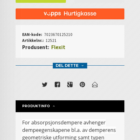
EAN-kode:
7023670125210
Artikkelnr.:
12521
Produsent:
Flexit
DEL DETTE
PRODUKTINFO
For absorpsjonsdempere avhenger
dempeegenskapene bl.a. av demperens
geometriske utforming samt typen