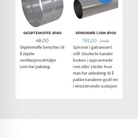
SKJØTEMUFFE Ø160
SPIRORØR 1,15M Ø100
Pris
Tilbud
Rabatt
48,00
192,00
214,00
Skjøtemuffe benyttes til
Spirorør i galvanisert
å skjøte
stål. Uisolerte kanaler
ventilasjonsdetaljer
brukes i oppvarmede
som har pakning.
rom eller steder hvor
man har anledning til å
pakke kanalene godt inn
i eksisterende isolasjon.