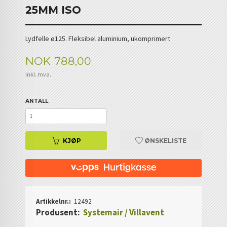
25MM ISO
Lydfelle ø125. Fleksibel aluminium, ukomprimert
Pris
NOK
788,00
inkl. mva.
ANTALL
KJØP
ØNSKELISTE
Artikkelnr.:
12492
Produsent:
Systemair / Villavent