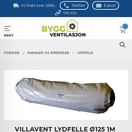
Gå
Fri frakt over 2000,-
Telefon
E-post
til
Om oss
innholdet
0
MENY
FORSIDE
KANALER OG RØRDELER
LYDFELLE
VILLAVENT LYDFELLE Ø125 1M